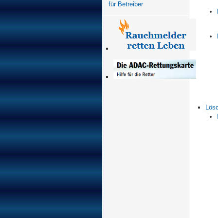
für Betreiber
Lös