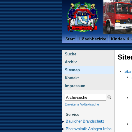
Freiwillige Feuerwehr der K
Start
Löschbezirke
Kinder- &
Suche
Sit
Archiv
Sitemap
Star
Kontakt
Impressum
Erweiterte Volltextsuche
Service
Baulicher Brand­schutz
Photovoltaik-Anlagen Infos