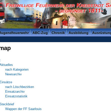
reisstadt Saarlouis - Gegründet 1811 -
 Jugendfeuerwehr
ABC-Zug
Chronik
Ausbildung
Ausrüstun
emap
t
Aktuelles
nach Kategorien
Newsarchiv
Einsätze
nach Löschbezirken
Einsatzarchiv
Einsatzstatistik
Steckbrief
Wappen der FF Saarlouis