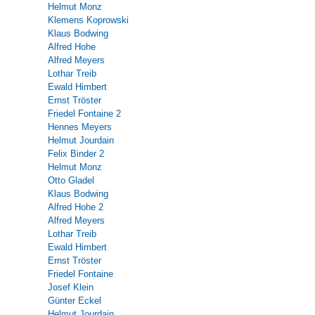
Helmut Monz
Klemens Koprowski
Klaus Bodwing
Alfred Hohe
Alfred Meyers
Lothar Treib
Ewald Himbert
Ernst Tröster
Friedel Fontaine 2
Hennes Meyers
Helmut Jourdain
Felix Binder 2
Helmut Monz
Otto Gladel
Klaus Bodwing
Alfred Hohe 2
Alfred Meyers
Lothar Treib
Ewald Himbert
Ernst Tröster
Friedel Fontaine
Josef Klein
Günter Eckel
Helmut Jourdain