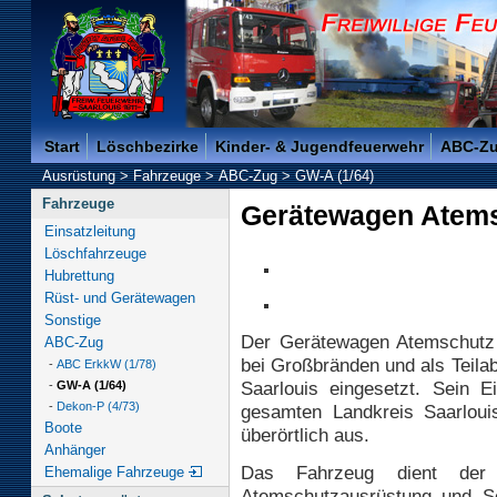
Freiwillige Feuerwehr der Kreisstadt Saarlouis -
Start
Löschbezirke
Kinder- & Jugendfeuerwehr
ABC-Z
Ausrüstung
>
Fahrzeuge
>
ABC-Zug
>
GW-A (1/64)
Fahrzeuge
Gerätewagen Atem
Einsatzleitung
Löschfahrzeuge
Hubrettung
Rüst- und Gerätewagen
Sonstige
Der Gerätewagen Atemschutz 
ABC-Zug
bei Großbränden und als Teila
-
ABC ErkkW (1/78)
Saarlouis eingesetzt. Sein E
-
GW-A (1/64)
-
Dekon-P (4/73)
gesamten Landkreis Saarloui
Boote
überörtlich aus.
Anhänger
Das Fahrzeug dient der 
Ehemalige Fahrzeuge
Atemschutzausrüstung und Sc