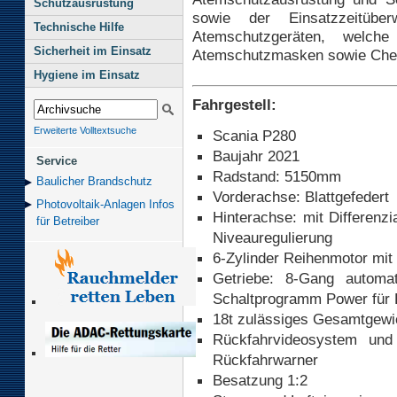
Schutzausrüstung
sowie der Einsatzzeitübe
Technische Hilfe
Atemschutzgeräten, welche
Sicherheit im Einsatz
Atemschutzmasken sowie Chem
Hygiene im Einsatz
Fahrgestell:
Erweiterte Volltextsuche
Scania P280
Baujahr 2021
Service
Radstand: 5150mm
Baulicher Brand­schutz
Vorderachse: Blattgefedert
Photovoltaik-Anlagen Infos
Hinterachse: mit Differenzi
für Betreiber
Niveauregulierung
6-Zylinder Reihenmotor mi
Getriebe: 8-Gang automati
Schaltprogramm Power für 
18t zulässiges Gesamtgewi
Rückfahrvideosystem und
Rückfahrwarner
Besatzung 1:2