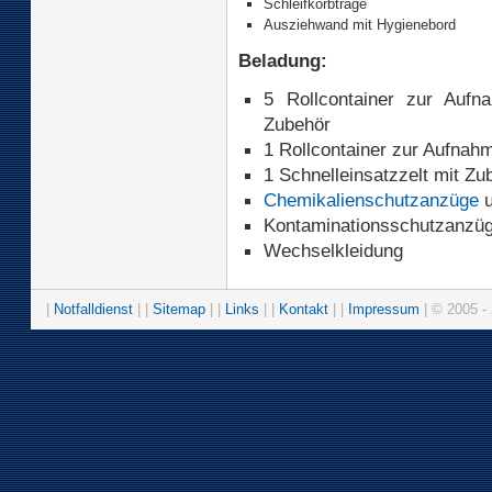
Schleifkorbtrage
Ausziehwand mit Hygienebord
Beladung:
5 Rollcontainer zur Aufn
Zubehör
1 Rollcontainer zur Aufnah
1 Schnelleinsatzzelt mit Zu
Chemikalienschutzanzüge
u
Kontaminationsschutzanzü
Wechselkleidung
|
Notfalldienst
| |
Sitemap
| |
Links
| |
Kontakt
| |
Impressum
| © 2005 - 