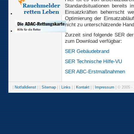
Standardsituationen bereits i
Einsatzkräften beherrscht we
Optimierung der Einsatzabläuf
nicht zu unterschätzende Hand
Zurzeit sind folgende SER der
zum Download verfügbar:
SER Gebäudebrand
SER Technische Hilfe-VU
SER ABC-Erstmaßnahmen
|
Notfalldienst
| |
Sitemap
| |
Links
| |
Kontakt
| |
Impressum
| © 2005 - 