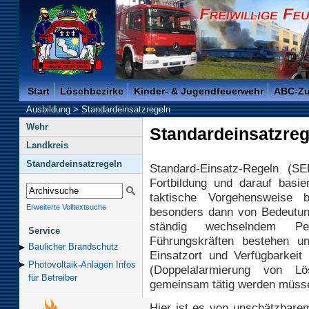
Freiwillige Feuerwehr der Kreisstadt Saarlouis -
Start
Löschbezirke
Kinder- & Jugendfeuerwehr
ABC-Z
Ausbildung
>
Standardeinsatzregeln
Wehr
Standardeinsatzreg
Landkreis
Standardeinsatzregeln
Standard-Einsatz-Regeln (SE
Fortbildung und darauf basier
taktische Vorgehensweise b
Erweiterte Volltextsuche
besonders dann von Bedeutung
ständig wechselndem Pe
Service
Führungskräften bestehen un
Baulicher Brand­schutz
Einsatzort und Verfügbarkeit
Photovoltaik-Anlagen Infos
(Doppelalarmierung von Lös
für Betreiber
gemeinsam tätig werden müss
Hier ist es von unschätzbarem