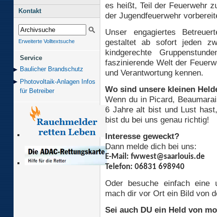
es heißt, Teil der Feuerwehr z
Kontakt
der Jugendfeuerwehr vorbereit
Unser engagiertes Betreuer
gestaltet ab sofort jeden z
Erweiterte Volltextsuche
kindgerechte Gruppenstund
Service
faszinierende Welt der Feuerw
Baulicher Brand­schutz
und Verantwortung kennen.
Photovoltaik-Anlagen Infos
Wo sind unsere kleinen Hel
für Betreiber
Wenn du in Picard, Beaumarai
6 Jahre alt bist und Lust has
bist du bei uns genau richtig!
Interesse geweckt?
Dann melde dich bei uns:
E-Mail: fwwest@saarlouis.de
Telefon: 06831 698940
Oder besuche einfach eine 
mach dir vor Ort ein Bild von 
Sei auch DU ein Held von mor