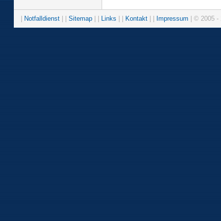
|
Notfalldienst
| |
Sitemap
| |
Links
| |
Kontakt
| |
Impressum
| © 2005 - 