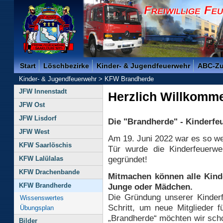
Freiwillige Feuerwehr der Kreisstadt Saarlouis -
Start
Löschbezirke
Kinder- & Jugendfeuerwehr
ABC-Z
Kinder- & Jugendfeuerwehr
>
KFW Brandherde
JFW Innenstadt
Herzlich Willkomm
JFW Ost
JFW Lisdorf
Die "Brandherde" - Kinderfe
JFW West
Am 19. Juni 2022 war es so we
KFW Saarlöschis
Tür wurde die Kinderfeuerw
gegründet!
KFW Lalülalas
KFW Drachenbande
Mitmachen können alle Kind
KFW Brandherde
Junge oder Mädchen.
Die Gründung unserer Kinderf
Wissenswertes
Schritt, um neue Mitglieder 
Übungsplan
„Brandherde“ möchten wir scho
Bilder