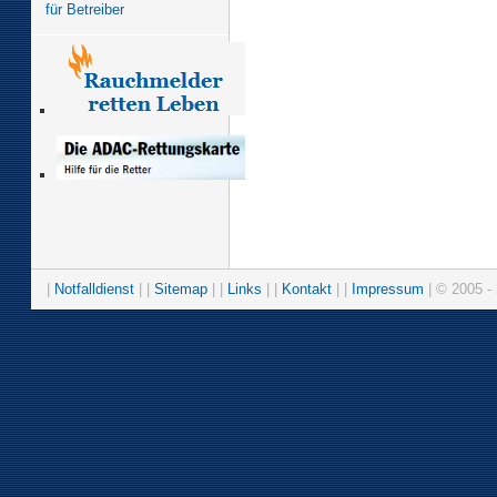
für Betreiber
|
Notfalldienst
| |
Sitemap
| |
Links
| |
Kontakt
| |
Impressum
| © 2005 - 