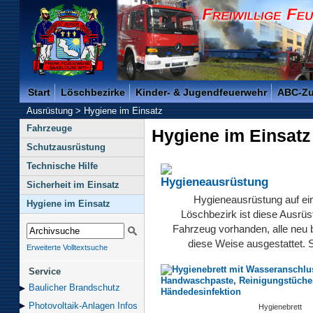
Freiwillige Feuerwehr der Kreisstadt Saarlouis -
Start
Löschbezirke
Kinder- & Jugendfeuerwehr
ABC-Z
Ausrüstung
>
Hygiene im Einsatz
Fahrzeuge
Hygiene im Einsatz
Schutzausrüstung
Technische Hilfe
Sicherheit im Einsatz
Hygieneausrüstung auf ei
Hygiene im Einsatz
Löschbezirk ist diese Ausrü
Fahrzeug vorhanden, alle neu 
diese Weise ausgestattet. S
Erweiterte Volltextsuche
Service
Baulicher Brand­schutz
Photovoltaik-Anlagen Infos
Hygienebrett