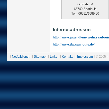
Großstr. 54
66740 Saarlouis
Tel.: 06831/6989-30
Internetadressen
http://www.jugendfeuerwehr.saarloui
http://www.jfw.saarlouis.de/
|
Notfalldienst
| |
Sitemap
| |
Links
| |
Kontakt
| |
Impressum
| © 2005 - 