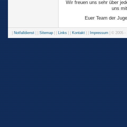
Wir freuen uns sehr über jed
uns mi
Euer Team der Juge
|
Notfalldienst
| |
Sitemap
| |
Links
| |
Kontakt
| |
Impressum
| © 2005 - 