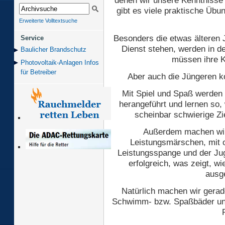
denen wir unsere Kenntnisse
gibt es viele praktische Übu
Erweiterte Volltextsuche
Besonders die etwas älteren 
Service
Dienst stehen, werden in d
Baulicher Brand­schutz
müssen ihre K
Photovoltaik-Anlagen Infos
für Betreiber
Aber auch die Jüngeren k
Mit Spiel und Spaß werden
herangeführt und lernen so
scheinbar schwierige Zie
Außerdem machen wir 
Leistungsmärschen, mit 
Leistungsspange und der Jug
erfolgreich, was zeigt, w
ausg
Natürlich machen wir gera
Schwimm- bzw. Spaßbäder und