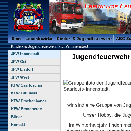
Freiwillige Feuerwehr der Kreisstadt Saarlouis -
Start
Löschbezirke
Kinder- & Jugendfeuerwehr
ABC-Z
Kinder- & Jugendfeuerwehr
>
JFW Innenstadt
JFW Innenstadt
Jugendfeuerwehr 
JFW Ost
JFW Lisdorf
JFW West
KFW Saarlöschis
KFW Lalülalas
KFW Drachenbande
wir sind eine Gruppe von Jug
KFW Brandherde
Unser Hobby, die Jugen
Bilder
Im Winterhalbjahr finden mei
Kontakt