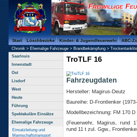
Freiwillige Feuerwehr der Kreisstadt Saarlouis -
Start
Löschbezirke
Kinder- & Jugendfeuerwehr
ABC-Z
Chronik
>
Ehemalige Fahrzeuge
>
Brandbekämpfung
>
Trockentanklö
Saarlouis
TroTLF 16
Innenstadt
Ost
Fahrzeugdaten
Lisdorf
West
Hersteller: Magirus-Deutz
Heute
Baureihe: D-Frontlenker (1973
Führung
Modellbezeichnung: FM 170 D
Spektakuläre Einsätze
(Feuerwehr, Magirus, rund 17
Ehemalige Fahrzeuge
rund 11 t zul. Ggw., Frontlenker
Einsatzleitung und
Mannschaftstransport