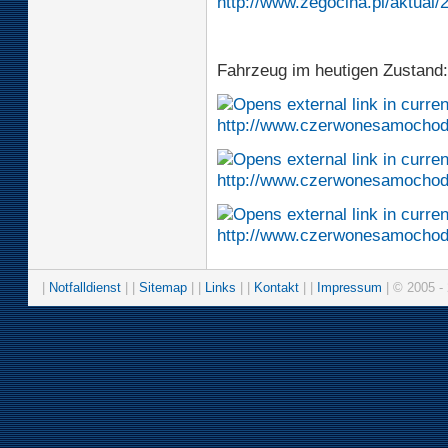
http://www.zegocina.pl/aktual/
Fahrzeug im heutigen Zustand:
http://www.czerwonesamochod
http://www.czerwonesamochod
http://www.czerwonesamochod
|
Notfalldienst
| |
Sitemap
| |
Links
| |
Kontakt
| |
Impressum
| © 2005 - 