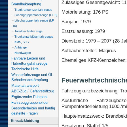
Zulässiges Gesamtgewicht: 11,
Brandbekämpfung
-
Tragkraftspritzenfahrzeuge
Motorleistung: 176 PS
-
Löschgruppenfahrzeuge (LF 8)
-
Löschgruppenfahrzeuge (LF
Baujahr: 1979
16)
Erstzulassung: 1979
-
Tanklöschfahrzeuge
-
Trockentanklöschfahrzeuge
Dienstzeit: 1979 – 2007 (28 Ja
-
KMS, SLG
-
Anhänger
Aufbauhersteller: Magirus
-
Handwagen
Fahrbare Leitern und
Ehemaliges KFZ-Kennzeichen:
Hubrettungsfahrzeuge
Technische Hilfe
Wasserfahrzeuge und Öl-
Feuerwehrtechnisch
Schadensbekämpfung
Materialtransport
Fahrzeugkurzbezeichnung: Tr
ABC-Zug / Gefahrstoffzug
Ergänzender Fuhrpark
Ausführliche Fahrzeugbezei
Fahrzeuggruppenbilder
Pumpenförderleistung 1600l/min
Besonderheiten und häufig
gestellte Fragen
Haupteinsatzzweck: Brandbe
Einsatzkleidung
Besatzung: Staffel 1/5