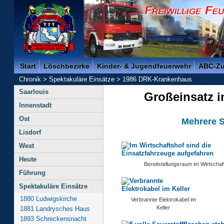
Freiwillige Feuerwehr der Kreisstadt Saarlouis -
Start
Löschbezirke
Kinder- & Jugendfeuerwehr
ABC-Z
Chronik
>
Spektakuläre Einsätze
>
1986 DRK-Krankenhaus
Saarlouis
Großeinsatz 
Innenstadt
Ost
Mehrere S
Lisdorf
West
Heute
Bereitstellungsraum im Wirtschaf
Führung
Spektakuläre Einsätze
1880 Ludwigskirche
Verbrannte Elektrokabel im
Keller
1881 Landrysches Haus
1893 Schreckensnacht