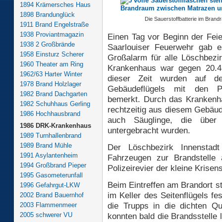
1894 Krämersches Haus
1898 Brandunglück
Die Sauerstoffbatterie im Brand
1911 Brand Engelstraße
1938 Proviantmagazin
Einen Tag vor Beginn der Feie
1938 2 Großbrände
Saarlouiser Feuerwehr gab 
1958 Einsturz Scherer
Großalarm für alle Löschbezi
1960 Theater am Ring
Krankenhaus war gegen 20.4
1962/63 Harter Winter
dieser Zeit wurden auf d
1978 Brand Holzlager
Gebäudeflügels mit den Pr
1982 Brand Dachgarten
bemerkt. Durch das Krankenha
1982 Schuhhaus Gerling
rechtzeitig aus diesem Gebäud
1986 Hochhausbrand
auch Säuglinge, die über 
1986 DRK-Krankenhaus
untergebracht wurden.
1989 Turnhallenbrand
1989 Brand Mühle
Der Löschbezirk Innensta
1991 Asylantenheim
Fahrzeugen zur Brandstelle 
1994 Großbrand Pieper
Polizeirevier der kleine Kris
1995 Gasometerunfall
Beim Eintreffen am Brandort s
1996 Gefahrgut-LKW
im Keller des Seitenflügels f
2002 Brand Bauernhof
die Trupps in die dichten Q
2003 Flammenmeer
2005 schwerer VU
konnten bald die Brandsstelle 