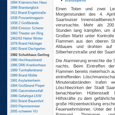
1894 Krämersches Haus
1898 Brandunglück
Einen Toten und zwei Leic
1911 Brand Engelstraße
Morgenstunden des 4. Apri
1938 Proviantmagazin
Saarlouiser Innenstadtberei
1938 2 Großbrände
verursachte. Mehr als 20
1958 Einsturz Scherer
Stunden lang kämpfen, um d
1960 Theater am Ring
Großen Markt unter Kontrolle
1962/63 Harter Winter
Flammen aus den oberen St
1978 Brand Holzlager
Altbaues und drohten auf 
1982 Brand Dachgarten
Silberherzstraße und der Saarl
1982 Schuhhaus Gerling
1986 Hochhausbrand
Die Alarmierung erreichte die
1986 DRK-Krankenhaus
nachts. Beim Eintreffen de
1989 Turnhallenbrand
Flammen bereits meterhoch au
1989 Brand Mühle
eintreffenden Löschmannschaf
1991 Asylantenheim
Minutenabständen trafen 
1994 Großbrand Pieper
Löschbezirken der Stadt Saar
1995 Gasometerunfall
benachbarten Hüttenstadt 
1996 Gefahrgut-LKW
Hilfskräfte zu dem gefährlic
2002 Brand Bauernhof
große Hitzeentwicklung erschw
2003 Flammenmeer
Feuerwehrmänner. Unter der E
2005 schwerer VU
Raimund Thomaser und