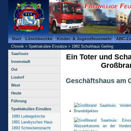
Freiwillige Feuerwehr der Kreisstadt Saarlouis -
Start
Löschbezirke
Kinder- & Jugendfeuerwehr
ABC-Z
Chronik
>
Spektakuläre Einsätze
>
1982 Schuhhaus Gerling
Saarlouis
Ein Toter und Scha
Innenstadt
Großbran
Ost
Lisdorf
Geschäftshaus am G
West
Heute
Führung
Spektakuläre Einsätze
1880 Ludwigskirche
1881 Landrysches Haus
1893 Schreckensnacht