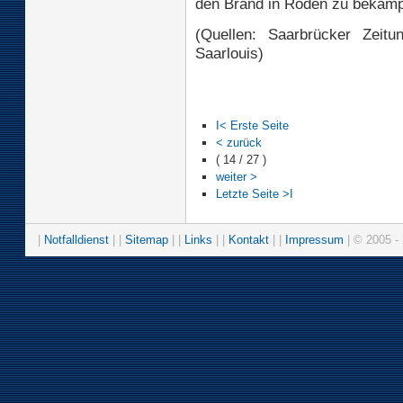
den Brand in Roden zu bekämp
(Quellen: Saarbrücker Zeitu
Saarlouis)
I< Erste Seite
< zurück
( 14 / 27 )
weiter >
Letzte Seite >I
|
Notfalldienst
| |
Sitemap
| |
Links
| |
Kontakt
| |
Impressum
| © 2005 - 