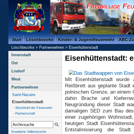
Freiwillige Feuerwehr der Kreisstadt Saarlouis -
Start
Löschbezirke
Kinder- & Jugendfeuerwehr
ABC-Z
Löschbezirke
>
Partnerwehren
>
Eisenhüttenstadt
Innenstadt
Eisenhüttenstadt: e
Ost
Lisdorf
Mit Eisenhüttenstadt wurde
West
Reißbrett aus geplante Stadt 
Partnerwehren
polnischen Grenze, an einem O
Saint-Nazaire
dahin Brache und Kiefernw
Eisenhüttenstadt
Neugründung dieser Stadt war
-
Steckbrief der Feuerwehr
damaligen SED zum Bau des 
-
Partnerschaft
einer zugehörigen Wohnstadt, 
heutigen Stadt Eisenhüttenst
Entstalinisierung die Stad
Erweiterte Volltextsuche