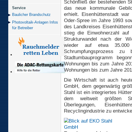
Schönfließ der bestehenden St
das neue kommunale Gebild
Service
erhielt. Eisenhüttenstadt wa
Baulicher Brand­schutz
Oder-Spree im Jahre 1993 sowo
Photovoltaik-Anlagen Infos
des Landkreises Eisenhüttens
für Betreiber
stieg die Einwohnerzahl au
Strukturwandel nach der Wie
wieder auf etwa 35.000
Schrumpfungsprozess zu b
Stadtumbauprogramm begon
Wohnungen bis zum Jahre 201
Wohnungen bis zum Jahre 2015
Die Wirtschaft ist auch heu
GmbH, dem gegenwärtig größ
Stahl ist ein integriertes Hü
dem weltweit größten Sta
Überlegungen, Eisenhüt
Recyclingindustrie zu entwicke