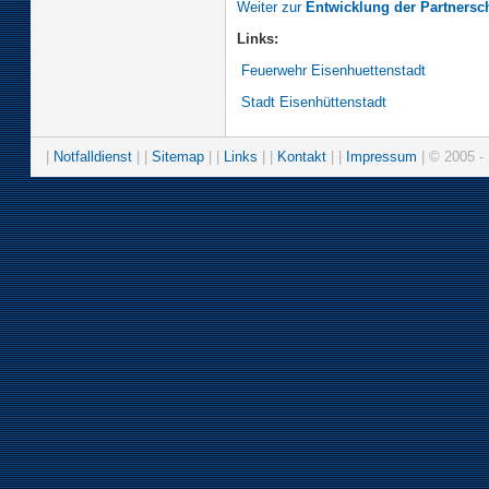
Weiter zur
Entwicklung der Partnersch
Links:
Feuerwehr Eisenhuettenstadt
Stadt Eisenhüttenstadt
|
Notfalldienst
| |
Sitemap
| |
Links
| |
Kontakt
| |
Impressum
| © 2005 - 