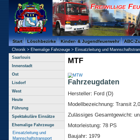
Freiwillige Feuerwehr der Kreisstadt Saarlouis -
Start
Löschbezirke
Kinder- & Jugendfeuerwehr
ABC-Z
Chronik
>
Ehemalige Fahrzeuge
>
Einsatzleitung und Mannschaftstran
Saarlouis
MTF
Innenstadt
Ost
Fahrzeugdaten
Lisdorf
West
Hersteller: Ford (D)
Heute
Modellbezeichnung: Transit 2,
Führung
Zulässiges Gesamtgewicht: u
Spektakuläre Einsätze
Motorleistung: 78 PS
Ehemalige Fahrzeuge
Einsatzleitung und
Baujahr: 1979
Mannschaftstransport