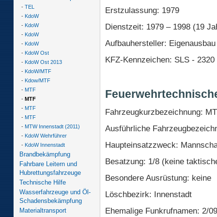
-
TEL
Erstzulassung: 1979
-
KdoW
Dienstzeit: 1979 – 1998 (19 Ja
-
KdoW
-
KdoW
Aufbauhersteller: Eigenausbau
-
KdoW
-
KdoW Ost
KFZ-Kennzeichen: SLS - 2320
-
KdoW Ost 2013
-
KdoW/MTF
-
Kdow/MTF
-
MTF
Feuerwehrtechnisch
-
MTF
-
MTF
Fahrzeugkurzbezeichnung: M
-
MTF
-
MTW Innenstadt (2011)
Ausführliche Fahrzeugbezeich
-
KdoW Wehrführer
Haupteinsatzzweck: Mannschaf
-
KdoW Innenstadt
Brandbekämpfung
Besatzung: 1/8 (keine taktische
Fahrbare Leitern und
Hubrettungsfahrzeuge
Besondere Ausrüstung: keine
Technische Hilfe
Wasserfahrzeuge und Öl-
Löschbezirk: Innenstadt
Schadensbekämpfung
Ehemalige Funkrufnamen: 2/09
Materialtransport