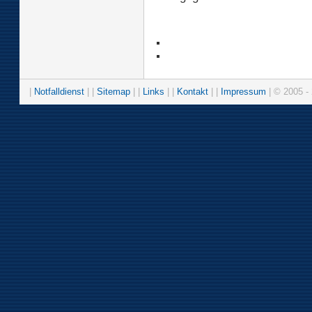
|
Notfalldienst
| |
Sitemap
| |
Links
| |
Kontakt
| |
Impressum
| © 2005 - 