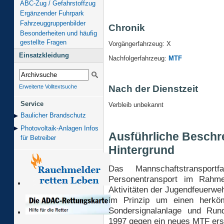
ABC-Zug / Gefahrstoffzug
Ergänzender Fuhrpark
Fahrzeuggruppenbilder
Chronik
Besonderheiten und häufig
gestellte Fragen
Vorgängerfahrzeug: X
Einsatzkleidung
Nachfolgerfahrzeug:
MTF
Nach der Dienstzeit
Erweiterte Volltextsuche
Service
Verbleib unbekannt
Baulicher Brand­schutz
Photovoltaik-Anlagen Infos
Ausführliche Beschr
für Betreiber
Hintergrund
Das Mannschaftstransport
Personentransport im Rahme
Aktivitäten der Jugendfeuerwe
im Prinzip um einen herköm
Sondersignalanlage und Run
1997 gegen ein neues MTF erset