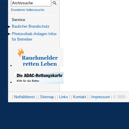
Erweiterte Volltextsuche
Service
Baulicher Brand­schutz
Photovoltaik-Anlagen Infos
für Betreiber
|
Notfalldienst
| |
Sitemap
| |
Links
| |
Kontakt
| |
Impressum
| © 2005 - 