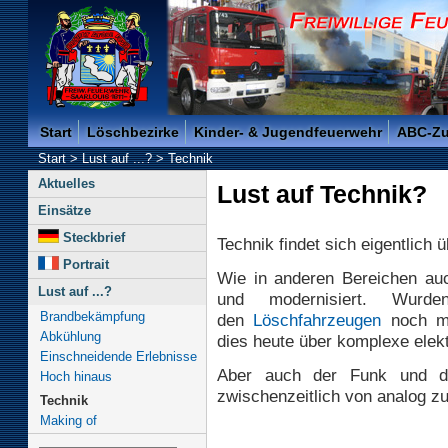
Freiwillige Feuerwehr der Kreisstadt Saarlouis -
Start
Löschbezirke
Kinder- & Jugendfeuerwehr
ABC-Z
Start
>
Lust auf ...?
>
Technik
Aktuelles
Lust auf Technik?
Einsätze
Steckbrief
Technik findet sich eigentlich 
Portrait
Wie in anderen Bereichen auch
Lust auf ...?
und modernisiert. Wur
Brandbekämpfung
den
Löschfahrzeugen
noch me
Abkühlung
dies heute über komplexe elek
Einschneidende Erlebnisse
Aber auch der Funk und 
Hoch hinaus
zwischenzeitlich von analog zu 
Technik
Making of