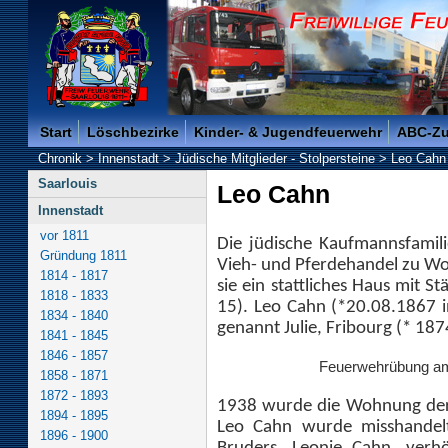
Freiwillige Feuerwehr der Kreisstadt Saarlouis -
Start
Löschbezirke
Kinder- & Jugendfeuerwehr
ABC-Z
Chronik
>
Innenstadt
>
Jüdische Mitglieder - Stolpersteine
>
Leo Cahn
Saarlouis
Leo Cahn
Innenstadt
vor 1811
Die jüdische Kaufmannsfamil
Gründung 1811
Vieh- und Pferdehandel zu W
1814 - 1817
sie ein stattliches Haus mit S
1818 - 1833
15). Leo Cahn (*
20.08.1867 in
1834 - 1840
genannt Julie, Fribourg (* 187
1841 - 1845
1846 - 1857
Feuerwehrübung am
1858 - 1871
1872 - 1893
1938 wurde die Wohnung der
1894 - 1895
Leo Cahn wurde misshandelt
1896 - 1900