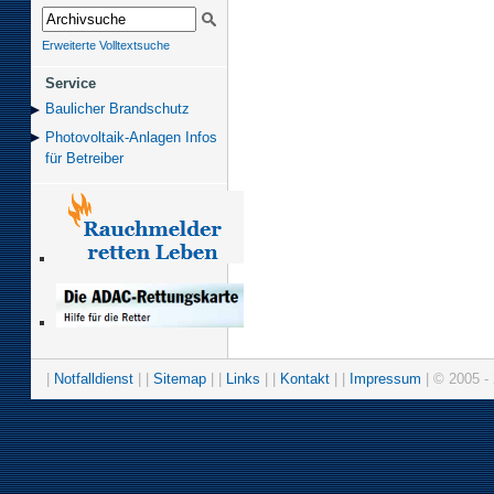
Erweiterte Volltextsuche
Service
Baulicher Brand­schutz
Photovoltaik-Anlagen Infos
für Betreiber
|
Notfalldienst
| |
Sitemap
| |
Links
| |
Kontakt
| |
Impressum
| © 2005 - 