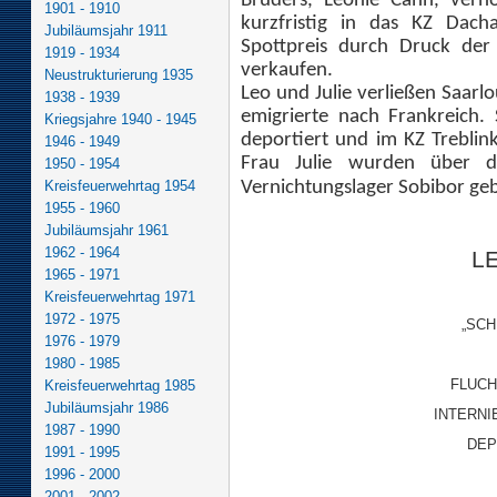
Bruders, Leonie Cahn, ver
1901 - 1910
kurzfristig in das KZ Dac
Jubiläumsjahr 1911
Spottpreis durch Druck der
1919 - 1934
verkaufen.
Neustrukturierung 1935
Leo und Julie verließen Saar
1938 - 1939
emigrierte nach Frankreich.
Kriegsjahre 1940 - 1945
deportiert und im KZ Trebli
1946 - 1949
Frau Julie wurden über d
1950 - 1954
Vernichtungslager Sobibor ge
Kreisfeuerwehrtag 1954
1955 - 1960
Jubiläumsjahr 1961
1962 - 1964
L
1965 - 1971
Kreisfeuerwehrtag 1971
1972 - 1975
„SCH
1976 - 1979
1980 - 1985
FLUCH
Kreisfeuerwehrtag 1985
Jubiläumsjahr 1986
INTERN
1987 - 1990
DEP
1991 - 1995
1996 - 2000
2001 - 2002