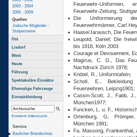
Feuerwehr-Uniformen, e
2003 - 2004
Feuerwehr-Zeitung, Stuttga
2005 - 2009
Die Uniformierung de
Quellen
Feuerwehrmänner, Carl Hey
Jüdische Mitglieder -
Stolpersteine
Haase/Jarausch, Die Feuerw
Leupold, Daniel; Die freiw
Ost
bis 1918, Köln 2003
Lisdorf
Courage et Devouement, Edi
West
Magirus, C. D., Das Feue
Heute
Nachdruck Zürich 1978;
Führung
Knötel, R., Uniformtafeln;
Spektakuläre Einsätze
Scholl, E., Bekleidun
Feuerwehren, Leipzig1901;
Ehemalige Fahrzeuge
Cassin-Scott, J., Fabb, J.
Einsatzkleidung
München1977;
Funcken, L. u. F., Histori
Ortenburg, G, Prömper, 
Erweiterte Volltextsuche
München 1991;
Service
Fa. Massong, Frankenthal, 
Baulicher Brand­schutz