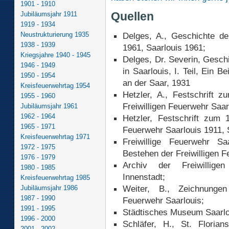
1901 - 1910
Quellen
Jubiläumsjahr 1911
1919 - 1934
Neustrukturierung 1935
Delges, A., Geschichte de
1938 - 1939
1961, Saarlouis 1961;
Kriegsjahre 1940 - 1945
Delges, Dr. Severin, Geschi
1946 - 1949
in Saarlouis, I. Teil, Ein 
1950 - 1954
an der Saar, 1931
Kreisfeuerwehrtag 1954
Hetzler, A., Festschrift z
1955 - 1960
Freiwilligen Feuerwehr Saar
Jubiläumsjahr 1961
1962 - 1964
Hetzler, Festschrift zum 1
1965 - 1971
Feuerwehr Saarlouis 1911, 
Kreisfeuerwehrtag 1971
Freiwillige Feuerwehr Sa
1972 - 1975
Bestehen der Freiwilligen F
1976 - 1979
Archiv der Freiwillige
1980 - 1985
Innenstadt;
Kreisfeuerwehrtag 1985
Weiter, B., Zeichnungen
Jubiläumsjahr 1986
1987 - 1990
Feuerwehr Saarlouis;
1991 - 1995
Städtisches Museum Saarlo
1996 - 2000
Schläfer, H., St. Floria
2001 - 2002