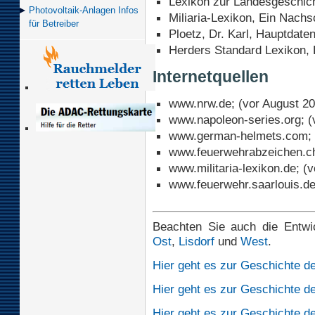
Lexikon zur Landesgeschic
Photovoltaik-Anlagen Infos
Miliaria-Lexikon, Ein Nach
für Betreiber
Ploetz, Dr. Karl, Hauptdate
Herders Standard Lexikon, 
Internetquellen
www.nrw.de; (vor August 2
www.napoleon-series.org; (
www.german-helmets.com; 
www.feuerwehrabzeichen.ch
www.militaria-lexikon.de; (
www.feuerwehr.saarlouis.de
Beachten Sie auch die Entwic
Ost
,
Lisdorf
und
West
.
Hier geht es zur Geschichte d
Hier geht es zur Geschichte de
Hier geht es zur Geschichte d