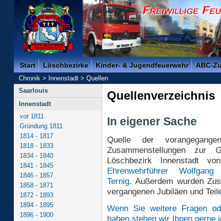
Freiwillige Feuerwehr der Kreisstadt Saarlouis -
Start
Löschbezirke
Kinder- & Jugendfeuerwehr
ABC-Z
Chronik
>
Innenstadt
>
Quellen
Saarlouis
Quellenverzeichnis
Innenstadt
vor 1811
In eigener Sache
Gründung 1811
1814 - 1817
Quelle der vorangegang
1818 - 1833
Zusammenstellungen zur G
1834 - 1840
Löschbezirk Innenstadt v
1841 - 1845
Ehrenwehrführer Wolfgang
1846 - 1857
Ternig
. Außerdem wurden Zusa
1858 - 1871
vergangenen Jubiläen und Teil
1872 - 1893
1894 - 1895
Wenn Sie weitere Fragen od
1896 - 1900
haben stehen wir Ihnen gerne j