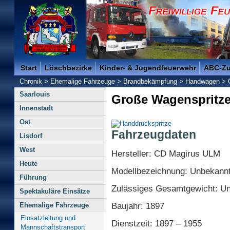
Freiwillige Feuerwehr der Kreisstadt Saarlouis -
Start
Löschbezirke
Kinder- & Jugendfeuerwehr
ABC-Z
Chronik
>
Ehemalige Fahrzeuge
>
Brandbekämpfung
>
Handwagen
>
Saarlouis
Große Wagenspritz
Innenstadt
Ost
Fahrzeugdaten
Lisdorf
West
Hersteller: CD Magirus ULM
Heute
Modellbezeichnung: Unbekann
Führung
Zulässiges Gesamtgewicht: U
Spektakuläre Einsätze
Baujahr: 1897
Ehemalige Fahrzeuge
Einsatzleitung und
Dienstzeit: 1897 – 1955
Mannschaftstransport