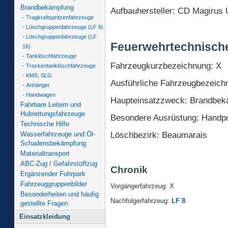
Brandbekämpfung
Aufbauhersteller: CD Magirus
-
Tragkraftspritzenfahrzeuge
-
Löschgruppenfahrzeuge (LF 8)
-
Löschgruppenfahrzeuge (LF
Feuerwehrtechnisch
16)
-
Tanklöschfahrzeuge
Fahrzeugkurzbezeichnung: X
-
Trockentanklöschfahrzeuge
-
KMS, SLG
Ausführliche Fahrzeugbezeich
-
Anhänger
-
Handwagen
Haupteinsatzzweck: Brandbe
Fahrbare Leitern und
Hubrettungsfahrzeuge
Besondere Ausrüstung: Hand
Technische Hilfe
Löschbezirk: Beaumarais
Wasserfahrzeuge und Öl-
Schadensbekämpfung
Materialtransport
ABC-Zug / Gefahrstoffzug
Chronik
Ergänzender Fuhrpark
Fahrzeuggruppenbilder
Vorgängerfahrzeug: X
Besonderheiten und häufig
Nachfolgerfahrzeug:
LF 8
gestellte Fragen
Einsatzkleidung