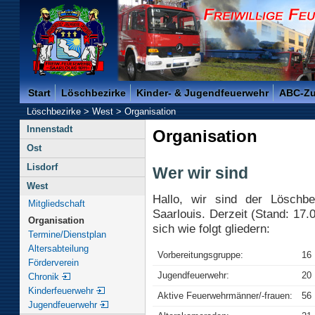
Freiwillige Feuerwehr der Kreisstadt Saarlouis -
Start
Löschbezirke
Kinder- & Jugendfeuerwehr
ABC-Z
Löschbezirke
>
West
>
Organisation
Innenstadt
Organisation
Ost
Lisdorf
Wer wir sind
West
Hallo, wir sind der Löschbe
Mitgliedschaft
Saarlouis. Derzeit (Stand: 17.
Organisation
sich wie folgt gliedern:
Termine/Dienstplan
Altersabteilung
Vorbereitungsgruppe:
16
Förderverein
Jugendfeuerwehr:
20
Chronik
Kinderfeuerwehr
Aktive Feuerwehrmänner/-frauen:
56
Jugendfeuerwehr