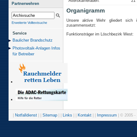
Alterskameraden:
21
Partnerwehren
Organigramm
Unsere aktive Wehr gliedert sich 
Erweiterte Volltextsuche
zusammensetzt:
Service
Funktionsträger im Löschbezirk West:
Baulicher Brand­schutz
Photovoltaik-Anlagen Infos
für Betreiber
|
Notfalldienst
| |
Sitemap
| |
Links
| |
Kontakt
| |
Impressum
| © 2005 - 