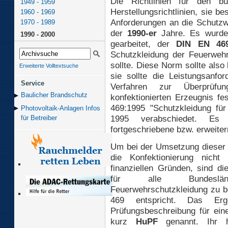
Die Richtlinien für den bu
1949 - 1959
Herstellungsrichtlinien, sie be
1960 - 1969
Anforderungen an die Schutzw
1970 - 1989
der
1990-er
Jahre. Es wurde 
1990 - 2000
gearbeitet, der
DIN EN 46
Schutzkleidung der Feuerweh
sollte. Diese Norm sollte also
Erweiterte Volltextsuche
sie sollte die Leistungsanfo
Service
Verfahren zur Überprüfu
Baulicher Brand­schutz
konfektionierten Erzeugnis f
469:1995 "Schutzkleidung fü
Photovoltaik-Anlagen Infos
1995 verabschiedet. Es 
für Betreiber
fortgeschriebene bzw. erweite
Um bei der Umsetzung dieser 
die Konfektionierung nich
finanziellen Gründen, sind d
für alle Bundeslände
Feuerwehrschutzkleidung zu b
469 entspricht. Das Erg
Prüfungsbeschreibung für eine
kurz
HuPF
genannt. Ihr h