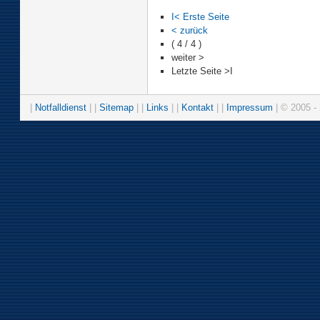
I< Erste Seite
< zurück
( 4 / 4 )
weiter >
Letzte Seite >I
|
Notfalldienst
| |
Sitemap
| |
Links
| |
Kontakt
| |
Impressum
| © 2005 - 