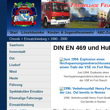
Freiwillige Feuerwehr der Kreisstadt Saarlouis -
Start
Löschbezirke
Kinder- & Jugendfeuerwehr
ABC-Z
Chronik
>
Einsatzkleidung
>
1990 - 2000
Saarlouis
DIN EN 469 und Hu
Innenstadt
Ost
Lisdorf
West
Juni 1994: Explosion eines
Hochspannungsendverschlusses an e
Heute
der VSE im Fort Rauch
Führung
Spektakuläre Einsätze
Ehemalige Fahrzeuge
1996: Verkehrsunfall Henry-Ford-Straß
Ost bereits in Nomex
Einsatzkleidung