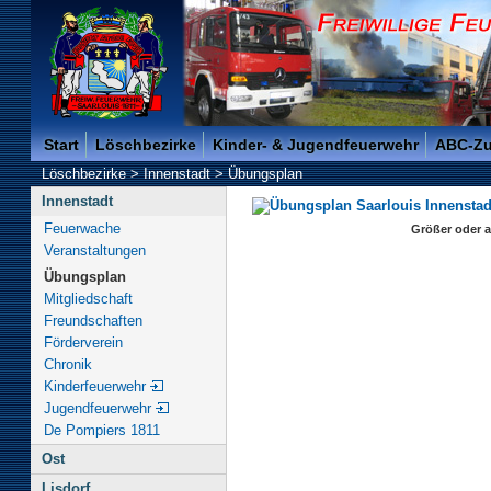
Freiwillige Feuerwehr der Kreisstadt Saarlouis -
Start
Löschbezirke
Kinder- & Jugendfeuerwehr
ABC-Z
Löschbezirke
>
Innenstadt
>
Übungsplan
Innenstadt
Feuerwache
Größer oder a
Veranstaltungen
Übungsplan
Mitgliedschaft
Freundschaften
Förderverein
Chronik
Kinderfeuerwehr
Jugendfeuerwehr
De Pompiers 1811
Ost
Lisdorf