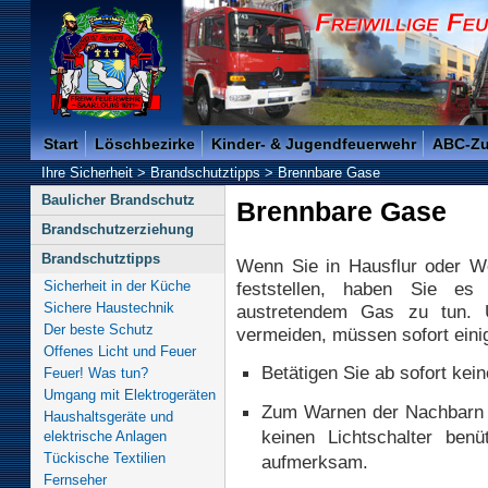
Freiwillige Feuerwehr der Kreisstadt Saarlouis -
Start
Löschbezirke
Kinder- & Jugendfeuerwehr
ABC-Z
Ihre Sicherheit
>
Brandschutztipps
>
Brennbare Gase
Baulicher Brandschutz
Brennbare Gase
Brandschutzerziehung
Brandschutztipps
Wenn Sie in Hausflur oder 
Sicherheit in der Küche
feststellen, haben Sie es
Sichere Haustechnik
austretendem Gas zu tun. 
Der beste Schutz
vermeiden, müssen sofort ein
Offenes Licht und Feuer
Betätigen Sie ab sofort kei
Feuer! Was tun?
Umgang mit Elektrogeräten
Zum Warnen der Nachbarn 
Haushaltsgeräte und
keinen Lichtschalter ben
elektrische Anlagen
Tückische Textilien
aufmerksam.
Fernseher