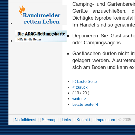
Camping- und Gartenberei
Geräte anzuschließen, d
Dichtigkeitsprobe keinesfal
Im Handel sind so genannte
Deponieren Sie Gasflasch
oder Campingwagens.
Gasflaschen dürfen nicht i
gelagert werden. Austreten
sich am Boden und kann ex
I< Erste Seite
< zurück
( 13 / 20 )
weiter >
Letzte Seite >I
|
Notfalldienst
| |
Sitemap
| |
Links
| |
Kontakt
| |
Impressum
| © 2005 - 