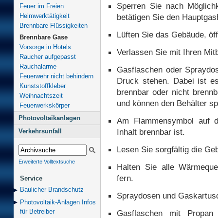
Sperren Sie nach Möglich
Feuer im Freien
Heimwerktätigkeit
betätigen Sie den Hauptgas
Brennbare Flüssigkeiten
Lüften Sie das Gebäude, öf
Brennbare Gase
Vorsorge in Hotels
Verlassen Sie mit Ihren M
Raucher aufgepasst
Rauchalarme
Gasflaschen oder Spraydose
Feuerwehr nicht behindern
Druck stehen. Dabei ist es
Kunststoffkleber
brennbar oder nicht brenn
Weihnachtszeit
und können den Behälter s
Feuerwerkskörper
Photovoltaikanlagen
Am Flammensymbol auf de
Inhalt brennbar ist.
Verkehrsunfall
Lesen Sie sorgfältig die G
Erweiterte Volltextsuche
Halten Sie alle Wärmeque
fern.
Service
Baulicher Brand­schutz
Spraydosen und Gaskartusc
Photovoltaik-Anlagen Infos
für Betreiber
Gasflaschen mit Propan