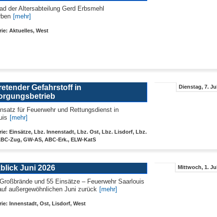
d der Altersabteilung Gerd Erbsmehl
rben
[mehr]
ie: Aktuelles, West
etender Gefahrstoff in
Dienstag, 7. Ju
orgungsbetrieb
nsatz für Feuerwehr und Rettungsdienst in
uis
[mehr]
ie: Einsätze, Lbz. Innenstadt, Lbz. Ost, Lbz. Lisdorf, Lbz.
ABC-Zug, GW-AS, ABC-Erk., ELW-KatS
blick Juni 2026
Mittwoch, 1. Ju
 Großbrände und 55 Einsätze – Feuerwehr Saarlouis
 auf außergewöhnlichen Juni zurück
[mehr]
ie: Innenstadt, Ost, Lisdorf, West