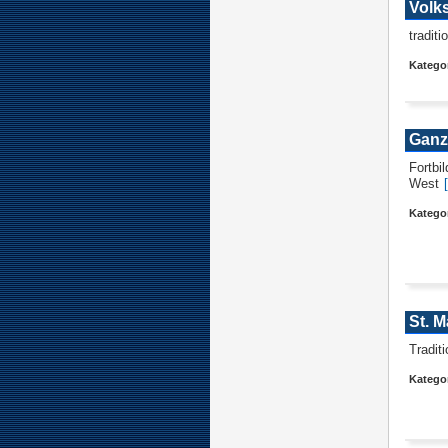
Volk
tradit
Kategor
Ganz
Fortbi
West
Kategor
St. M
Tradit
Kategor