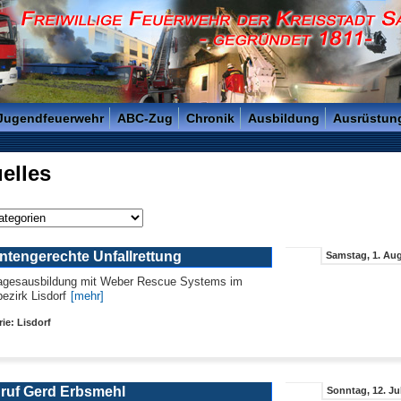
reisstadt Saarlouis - Gegründet 1811 -
 Jugendfeuerwehr
ABC-Zug
Chronik
Ausbildung
Ausrüstun
elles
entengerechte Unfallrettung
Samstag, 1. Aug
agesausbildung mit Weber Rescue Systems im
ezirk Lisdorf
[mehr]
ie: Lisdorf
ruf Gerd Erbsmehl
Sonntag, 12. Ju