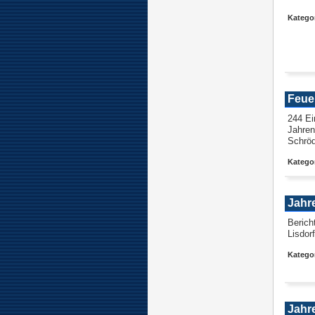
Kategor
Feue
244 Ei
Jahren
Schröd
Kategor
Jahr
Berich
Lisdorf
Kategor
Jahr