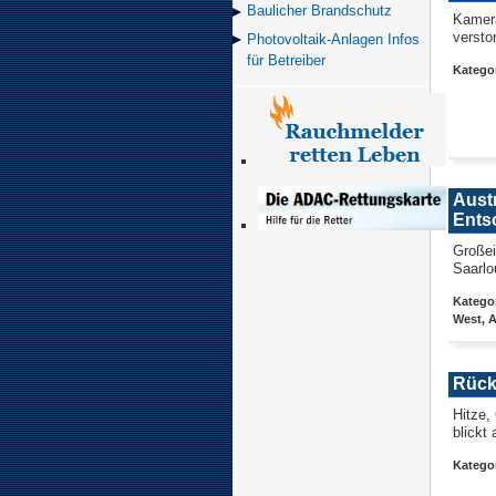
Baulicher Brand­schutz
Kamera
versto
Photovoltaik-Anlagen Infos
für Betreiber
Kategor
Austr
Ents
Großei
Saarlo
Kategor
West, 
Rück
Hitze,
blickt
Kategor