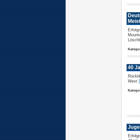
Deut
Meis
Erfolg
Mounta
Löschb
Kategor
40 J
Rückbl
West
Kategor
Juge
Erfolg