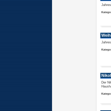
Jahre
Kategor
Weih
Jahre
Kategor
Niko
Der Ni
Hausha
Kategor