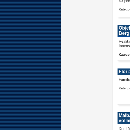
40 jäh
Katego
Objek
Berg
Realit
Innens
Kategor
Flor
Famili
Kategor
Maib
volle
Der Lö