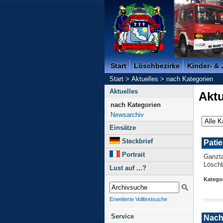
Freiwillige Feuerwehr der K
Start
Löschbezirke
Kinder- &
Start
>
Aktuelles
>
nach Kategorien
Aktuelles
Aktu
nach Kategorien
Newsarchiv
Einsätze
Steckbrief
Pati
Portrait
Ganzt
Löschb
Lust auf ...?
Kategor
Erweiterte Volltextsuche
Service
Nach