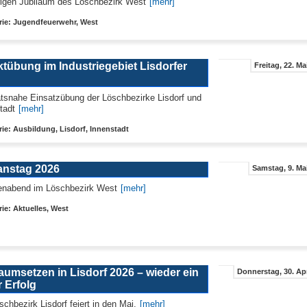
rigen Jubiläum des Löschbezirk West
[mehr]
rie: Jugendfeuerwehr, West
tübung im Industriegebiet Lisdorfer
Freitag, 22. Ma
ätsnahe Einsatzübung der Löschbezirke Lisdorf und
tadt
[mehr]
ie: Ausbildung, Lisdorf, Innenstadt
ianstag 2026
Samstag, 9. Mai
enabend im Löschbezirk West
[mehr]
ie: Aktuelles, West
aumsetzen in Lisdorf 2026 – wieder ein
Donnerstag, 30. Apr
r Erfolg
schbezirk Lisdorf feiert in den Mai.
[mehr]