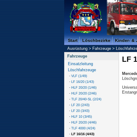
Freiwillige Feuerwehr der K
Start
Löschbezirke
Kinder- &
Ausrüstung
>
Fahrzeuge
>
Löschfahrz
Fahrzeuge
LF 1
Einsatzleitung
Löschfahrzeuge
Mercede
-
VLF (1/49)
Löschgr
-
LF 16/20 (1/43)
Univers
-
HLF 20/20 (1/46)
Erstangr
-
HLF 20/20 (2/46)
-
TLF 20/40-SL (2/24)
-
LF 20 (2/43)
-
LF 20 (3/43)
-
HLF 10 (3/45)
-
HLF 20/20 (4/46)
-
TLF 4000 (4/24)
-
LF 16/16 (4/43)