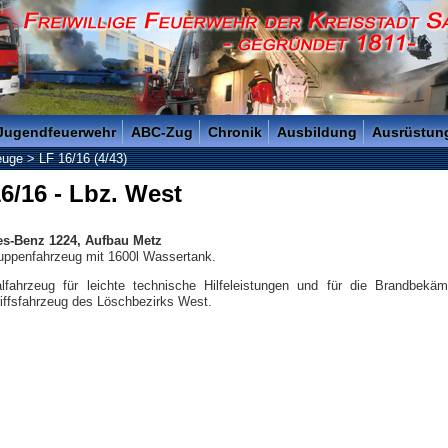
reisstadt Saarlouis - Gegründet 1811 -
 Jugendfeuerwehr
ABC-Zug
Chronik
Ausbildung
Ausrüstun
euge
>
LF 16/16 (4/43)
6/16 - Lbz. West
s-Benz 1224, Aufbau Metz
uppenfahrzeug mit 1600l Wassertank.
alfahrzeug für leichte technische Hilfeleistungen und für die Brandbekäm
iffsfahrzeug des Löschbezirks West.