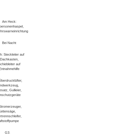
Am Heck:
personenhaspel,
hrswarneinrichtung
Bei Nacht
: Steckleiter auf
Dachkasten,
chiebleiter auf
Entnahmehilfe
Überdrucklüfter,
ndwerkzeug,
satz, Gullieier,
mschutzgeräte
Stromerzeuger,
Kettensäge,
rtrennschleifer,
aftstoffpumpe
G3: