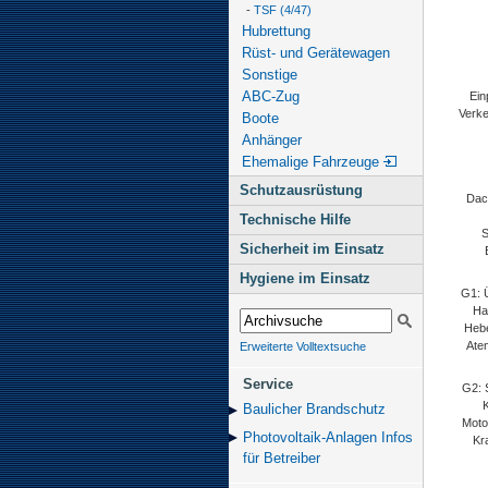
-
TSF (4/47)
Hubrettung
Rüst- und Gerätewagen
Sonstige
ABC-Zug
Ein
Verke
Boote
Anhänger
Ehemalige Fahrzeuge
Schutzausrüstung
Dach
Technische Hilfe
S
Sicherheit im Einsatz
Hygiene im Einsatz
G1: 
Ha
Hebe
Ate
Erweiterte Volltextsuche
Service
G2: 
Baulicher Brand­schutz
Moto
Photovoltaik-Anlagen Infos
Kr
für Betreiber