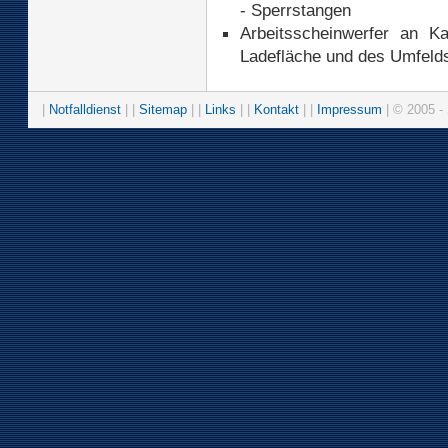
- Sperrstangen
Arbeitsscheinwerfer an K
Ladefläche und des Umfeld
|
Notfalldienst
| |
Sitemap
| |
Links
| |
Kontakt
| |
Impressum
| © 2005 - 