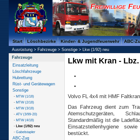
Freiwillige Feuerwehr der Kreisstadt Saarlouis -
Start
Löschbezirke
Kinder- & Jugendfeuerwehr
ABC-Z
Ausrüstung
>
Fahrzeuge
>
Sonstige
>
Lkw (1/92) neu
Fahrzeuge
Lkw mit Kran - Lbz.
Einsatzleitung
Löschfahrzeuge
Hubrettung
Rüst- und Gerätewagen
Sonstige
Volvo FL 4x4 mit HMF Faltkra
-
MTW (1/18)
-
MTW (2/18)
Das Fahrzeug dient zum Tran
-
MTW (3/18)
Atemschutzgeräten, Schla
-
ATV (3/99-20)
Standardmäßig ist die Ladeflä
-
MTW (4/18)
Einsatzstellenhygiene sowi
-
Lkw (1/92) neu
-
Gabelstapler
bestückt.
ABC-Zug