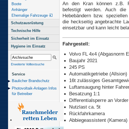
An den Kran können z.B. F
Boote
befestigt werden. Auch die
Anhänger
Hebebändern bzw. speziellen 
Ehemalige Fahrzeuge
die heckseitig angebrachte La
Schutzausrüstung
einsetzbar und kann leicht bel
Technische Hilfe
Sicherheit im Einsatz
Fahrgestell:
Hygiene im Einsatz
Volvo FL 4x4 (Abgasnorm E
Baujahr 2021
Erweiterte Volltextsuche
245 PS
Automatikgetriebe (Allsion)
Service
16t zulässiges Gesamtgewi
Baulicher Brand­schutz
Luftansaugung hinter Fahr
Photovoltaik-Anlagen Infos
Besatzung 1:1
für Betreiber
Differentialsperre an Vorde
Nutzlast ca. 5t
Rückfahrkamera
Abbiegeassistent (Kamera)