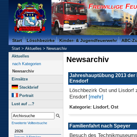
Freiwillige Feuerwehr der Kreisstadt Saarlouis -
Start
Löschbezirke
Kinder- & Jugendfeuerwehr
ABC-Z
Start
>
Aktuelles
>
Newsarchiv
Aktuelles
Newsarchiv
nach Kategorien
Newsarchiv
Jahreshauptübung 2013 der
Einsätze
Ensdorf
Steckbrief
Löschbezirk Ost und Lisdorf 
Portrait
Ensdorf
[mehr]
Lust auf ...?
Kategorie: Lisdorf, Ost
Erweiterte Volltextsuche
Familienfahrt nach Speyer
2026
Besuch des Technikmuseums