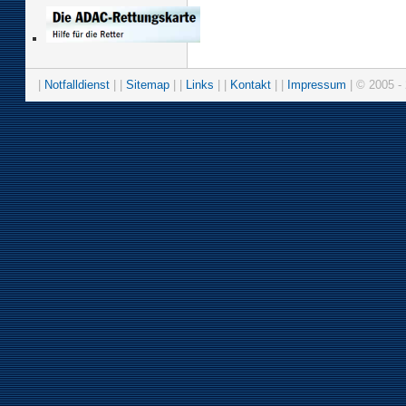
|
Notfalldienst
| |
Sitemap
| |
Links
| |
Kontakt
| |
Impressum
| © 2005 - 