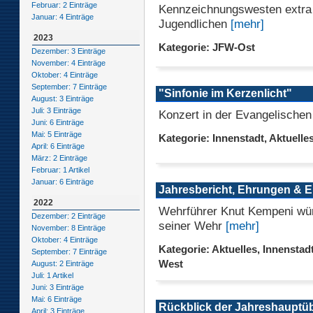
Februar: 2 Einträge
Kennzeichnungswesten extra 
Januar: 4 Einträge
Jugendlichen
[mehr]
2023
Kategorie: JFW-Ost
Dezember: 3 Einträge
November: 4 Einträge
Oktober: 4 Einträge
September: 7 Einträge
"Sinfonie im Kerzenlicht"
August: 3 Einträge
Juli: 3 Einträge
Konzert in der Evangelischen
Juni: 6 Einträge
Mai: 5 Einträge
Kategorie: Innenstadt, Aktuelle
April: 6 Einträge
März: 2 Einträge
Februar: 1 Artikel
Januar: 6 Einträge
Jahresbericht, Ehrungen & 
2022
Wehrführer Knut Kempeni würd
Dezember: 2 Einträge
seiner Wehr
[mehr]
November: 8 Einträge
Oktober: 4 Einträge
Kategorie: Aktuelles, Innenstadt
September: 7 Einträge
West
August: 2 Einträge
Juli: 1 Artikel
Juni: 3 Einträge
Mai: 6 Einträge
Rückblick der Jahreshaupt
April: 3 Einträge