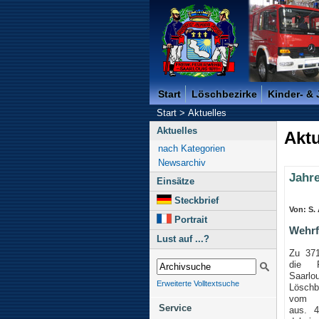
Freiwillige Feuerwehr der K
Start
Löschbezirke
Kinder- &
Start
>
Aktuelles
Aktuelles
Aktu
nach Kategorien
Newsarchiv
Jahr
Einsätze
Steckbrief
Von: S.
Portrait
Wehrf
Lust auf ...?
Zu 371
die F
Saarl
Erweiterte Volltextsuche
Löschb
vom 01
Service
aus. 