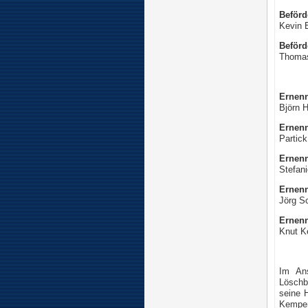
Beför
Kevin 
Beför
Thomas
Ernen
Björn H
Ernen
Partick
Ernenn
Stefan
Ernen
Jörg S
Ernen
Knut K
Im An
Löschb
seine 
Kempen