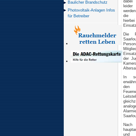
dabei 
Baulicher Brand­schutz
leide
Photovoltaik-Anlagen Infos
werden
die F
für Betreiber
hier
Einsat
Die Fr
Saarlo
Perso
Mitgli
Einsat
der Ju
Kamer
Altersa
In se
erwähn
den
Feuer
Leitste
gleich
analo
Alarmi
Saarlou
Nach 
haupta
und 