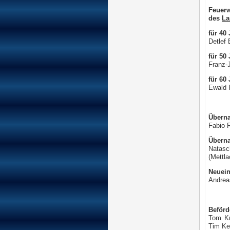
Feuer
des
La
für 40 
Detlef
für 50 
Franz-
für 60 
Ewald 
Überna
Fabio 
Überna
Natasc
(Mettl
Neueint
Andrea
Beförd
Tom Kr
Tim Ke