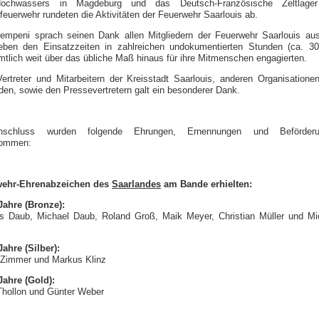
ochwassers in Magdeburg und das Deutsch-Französische Zeltlager
euerwehr rundeten die Aktivitäten der Feuerwehr Saarlouis ab.
empeni sprach seinen Dank allen Mitgliedern der Feuerwehr Saarlouis aus
eben den Einsatzzeiten in zahlreichen undokumentierten Stunden (ca. 30
tlich weit über das übliche Maß hinaus für ihre Mitmenschen engagierten.
ertreter und Mitarbeitern der Kreisstadt Saarlouis, anderen Organisatione
den, sowie den Pressevertretern galt ein besonderer Dank.
schluss wurden folgende Ehrungen, Ernennungen und Beförderu
nommen:
wehr-Ehrenabzeichen des
Saarlandes
am Bande erhielten:
 Jahre (Bronze):
s Daub, Michael Daub, Roland Groß, Maik Meyer, Christian Müller und Mi
Jahre (Silber):
 Zimmer und Markus Klinz
Jahre (Gold):
Thollon und Günter Weber