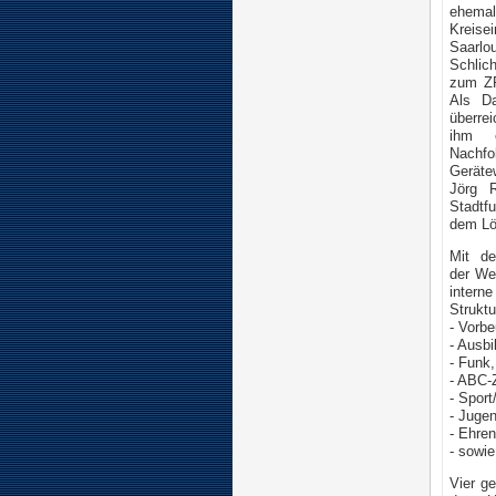
ehemal
Kreisei
Saarlo
Schlic
zum ZR
Als D
überre
ihm e
Nachfol
Gerätew
Jörg R
Stadtf
dem Lö
Mit de
der We
interne
Strukt
- Vorb
- Ausbi
- Funk,
- ABC-
- Spor
- Juge
- Ehren
- sowie
Vier g