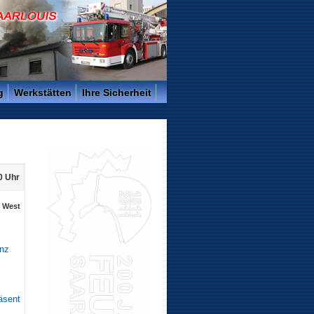
g
Werkstätten
Ihre Sicherheit
0 Uhr
, West