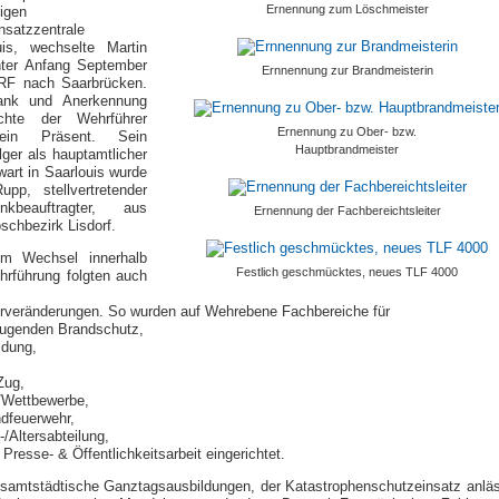
Ernennung zum Löschmeister
igen
nsatzzentrale
uis, wechselte Martin
hter Anfang September
Ernnennung zur Brandmeisterin
F nach Saarbrücken.
ank und Anerkennung
ichte der Wehrführer
Ernennung zu Ober- bzw.
in Präsent. Sein
Hauptbrandmeister
ger als hauptamtlicher
art in Saarlouis wurde
upp, stellvertretender
unkbeauftragter, aus
Ernennung der Fachbereichtsleiter
schbezirk Lisdorf.
m Wechsel innerhalb
Festlich geschmücktes, neues TLF 4000
hrführung folgten auch
urveränderungen. So wurden auf Wehrebene Fachbereiche für
eugenden Brandschutz,
ldung,
Zug,
t/Wettbewerbe,
ndfeuerwehr,
-/Altersabteilung,
 Presse- & Öffentlichkeitsarbeit eingerichtet.
esamtstädtische Ganztagsausbildungen, der Katastrophenschutzeinsatz anläs