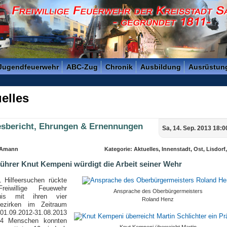
reisstadt Saarlouis - Gegründet 1811 -
 Jugendfeuerwehr
ABC-Zug
Chronik
Ausbildung
Ausrüstun
elles
esbericht, Ehrungen & Ernennungen
Sa, 14. Sep. 2013 18:0
 Amann
Kategorie: Aktuelles, Innenstadt, Ost, Lisdorf
ührer Knut Kempeni würdigt die Arbeit seiner Wehr
 Hilfeersuchen rückte
reiwillige Feuewehr
Ansprache des Oberbürgermeisters
ouis mit ihren vier
Roland Henz
ezirken im Zeitraum
.09.2012-31.08.2013
44 Menschen konnten
Knut Kempeni überreicht Martin