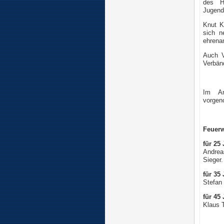
des H
Jugendf
Knut K
sich n
ehrenam
Auch V
Verbän
Im An
vorge
Feuer
für 25
Andrea
Sieger.
für 35 
Stefan
für 45 
Klaus 