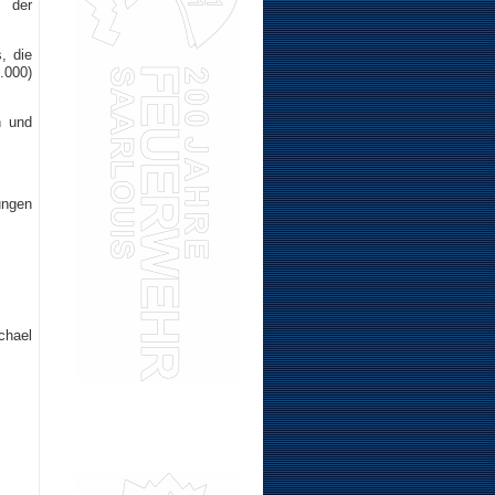
 der
, die
.000)
n und
ngen
chael