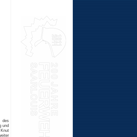
0 des
g und
 Knut
eiter