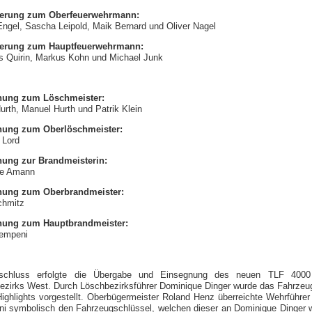
derung zum Oberfeuerwehrmann:
Engel, Sascha Leipold, Maik Bernard und Oliver Nagel
derung zum Hauptfeuerwehrmann:
 Quirin, Markus Kohn und Michael Junk
nung zum Löschmeister:
urth, Manuel Hurth und Patrik Klein
nung zum Oberlöschmeister:
 Lord
ung zur Brandmeisterin:
ie Amann
nung zum Oberbrandmeister:
chmitz
nung zum Hauptbrandmeister:
empeni
schluss erfolgte die Übergabe und Einsegnung des neuen TLF 400
ezirks West. Durch Löschbezirksführer Dominique Dinger wurde das Fahrzeu
Highlights vorgestellt. Oberbügermeister Roland Henz überreichte Wehrführer
i symbolisch den Fahrzeugschlüssel, welchen dieser an Dominique Dinger w