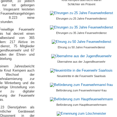
gerettet, 10 jedoch
Schlichter ein Präsent
r nur tot geborgen
. Insgesamt leisteten
euerwehrangehörigen
bei 8.223 reine
Ehrungen zu 25 Jahre Feuerwehrdienst
zstunden.
eiwillige Feuerwehr
Ehrungen zu 35 Jahre Feuerwehrdienst
uis hat derzeit einen
nalbestand von 365
edern: 217 Aktive im
zdienst, 75 Mitglieder
Ehrung zu 50 Jahre Feuerwehrdienst
gendfeuerwehr und 67
aden der Ehren- und
bteilung.
Übernahme aus der Jugendfeuerwehr
inem Jahresbericht
te Knut Kempeni auch
 Wechsel der
Neueintritte in die Feuerwehr Saarlouis
wehralarmierung zur
lle Winterberg und die
zeitige Umstellung von
Beförderung zum Feuerwehrmann/-frau
ger zu digitaler
erung der Feuerwehr
is.
Beförderung zum Hauptfeuerwehrmann
23 Dienstjahren als
mtlicher Gerätewart
Disponent in der