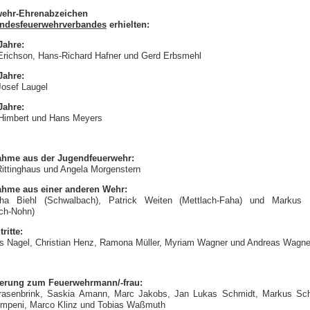
wehr-Ehrenabzeichen
ndesfeuerwehrverbandes
erhielten:
Jahre:
 Erichson, Hans-Richard Hafner und Gerd Erbsmehl
Jahre:
Josef Laugel
Jahre:
Himbert und Hans Meyers
hme aus der Jugendfeuerwehr:
Rittinghaus und Angela Morgenstern
hme aus einer anderen Wehr:
ha Biehl (Schwalbach), Patrick Weiten (Mettlach-Faha) und Markus
ach-Nohn)
ritte:
s Nagel, Christian Henz, Ramona Müller, Myriam Wagner und Andreas Wagne
erung zum Feuerwehrmann/-frau:
asenbrink, Saskia Amann, Marc Jakobs, Jan Lukas Schmidt, Markus Sch
mpeni, Marco Klinz und Tobias Waßmuth