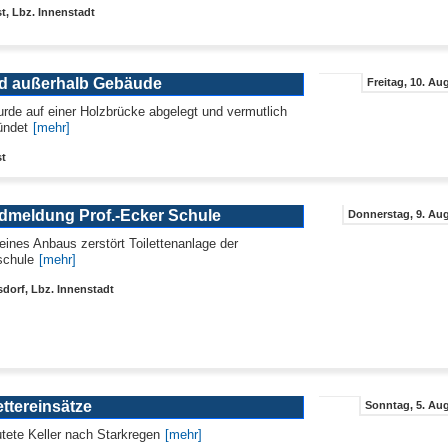
t, Lbz. Innenstadt
d außerhalb Gebäude
Freitag, 10. Au
rde auf einer Holzbrücke abgelegt und vermutlich
ündet
[mehr]
st
dmeldung Prof.-Ecker Schule
Donnerstag, 9. Aug
eines Anbaus zerstört Toilettenanlage der
schule
[mehr]
sdorf, Lbz. Innenstadt
ttereinsätze
Sonntag, 5. Aug
utete Keller nach Starkregen
[mehr]