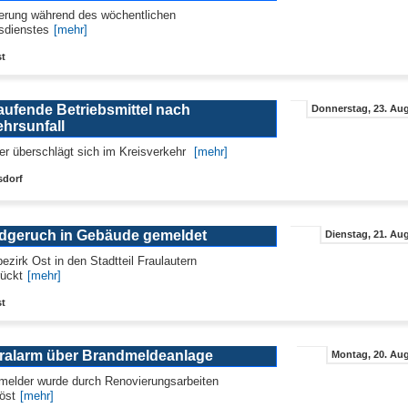
erung während des wöchentlichen
sdienstes
[mehr]
st
aufende Betriebsmittel nach
Donnerstag, 23. Aug
ehrsunfall
er überschlägt sich im Kreisverkehr
[mehr]
sdorf
dgeruch in Gebäude gemeldet
Dienstag, 21. Aug
ezirk Ost in den Stadtteil Fraulautern
ückt
[mehr]
st
ralarm über Brandmeldeanlage
Montag, 20. Aug
elder wurde durch Renovierungsarbeiten
öst
[mehr]