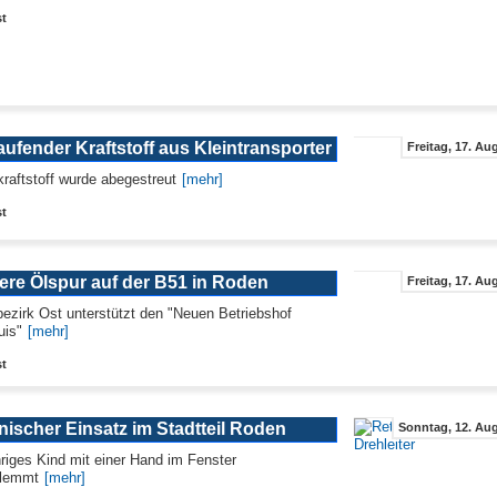
st
ufender Kraftstoff aus Kleintransporter
Freitag, 17. Au
kraftstoff wurde abegestreut
[mehr]
st
ere Ölspur auf der B51 in Roden
Freitag, 17. Au
ezirk Ost unterstützt den "Neuen Betriebshof
uis"
[mehr]
st
nischer Einsatz im Stadtteil Roden
Sonntag, 12. Aug
hriges Kind mit einer Hand im Fenster
klemmt
[mehr]