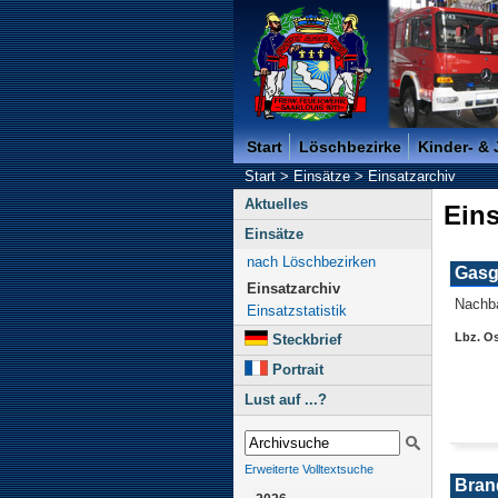
Freiwillige Feuerwehr der K
Start
Löschbezirke
Kinder- &
Start
>
Einsätze
>
Einsatzarchiv
Aktuelles
Eins
Einsätze
nach Löschbezirken
Gasg
Einsatzarchiv
Nachba
Einsatzstatistik
Lbz. O
Steckbrief
Portrait
Lust auf ...?
Erweiterte Volltextsuche
Brand