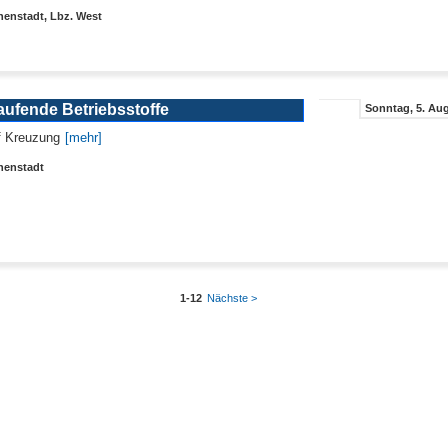
nenstadt, Lbz. West
aufende Betriebsstoffe
Sonntag, 5. Aug
f Kreuzung
[mehr]
nenstadt
1-12
Nächste >