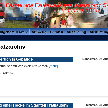
reisstadt Saarlouis - Gegründet 1811 -
 Jugendfeuerwehr
ABC-Zug
Chronik
Ausbildung
Ausrüstun
atzarchiv
eruch in Gebäude
Donnerstag, 30. Aug
rhäuser mußten evakuiert werden
[mehr]
st, ABC-Zug
 einer Hecke im Stadtteil Fraulautern
Dienstag, 28. Aug