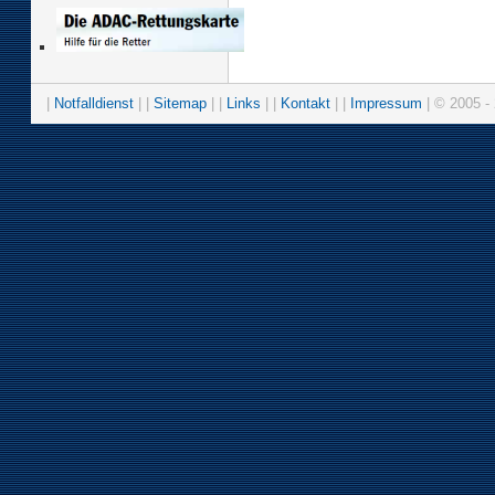
|
Notfalldienst
| |
Sitemap
| |
Links
| |
Kontakt
| |
Impressum
| © 2005 - 