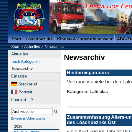
Freiwillige Feuerwehr der Kreisstadt Saarlouis -
Start
Löschbezirke
Kinder- & Jugendfeuerwehr
ABC-Z
Start
>
Aktuelles
>
Newsarchiv
Aktuelles
Newsarchiv
nach Kategorien
Newsarchiv
Hindernisparcours
Einsätze
Vertrauensspiele bei den Lalü
Steckbrief
Kategorie: Lalülalas
Portrait
Lust auf ...?
Zusammenfassung Alters-un
Erweiterte Volltextsuche
des Löschbezirks Ost
2026
viele Ausflüge im Jahr 2018
[