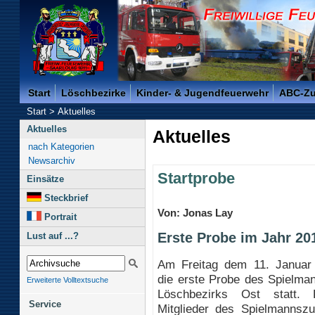
Freiwillige Feuerwehr der Kreisstadt Saarlouis -
Start
Löschbezirke
Kinder- & Jugendfeuerwehr
ABC-Z
Start
>
Aktuelles
Aktuelles
Aktuelles
nach Kategorien
Newsarchiv
Startprobe
Einsätze
Steckbrief
Von: Jonas Lay
Portrait
Erste Probe im Jahr 20
Lust auf ...?
Am Freitag dem 11. Januar
die erste Probe des Spielma
Erweiterte Volltextsuche
Löschbezirks Ost statt.
Service
Mitglieder des Spielmannsz