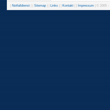
|
Notfalldienst
| |
Sitemap
| |
Links
| |
Kontakt
| |
Impressum
| © 2005 - 