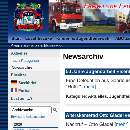
Freiwillige Feuerwehr der Kreisstadt Saarlouis -
Start
Löschbezirke
Kinder- & Jugendfeuerwehr
ABC-Z
Start
>
Aktuelles
>
Newsarchiv
Aktuelles
Newsarchiv
nach Kategorien
Newsarchiv
50 Jahre Jugendarbeit Eisen
Einsätze
Eine Delegation aus Saarloui
Steckbrief
"Hütte"
[mehr]
Portrait
Kategorie: Aktuelles, Jugendfe
Lust auf ...?
Alterskamerad Otto Gladel v
Erweiterte Volltextsuche
Nachruf – Otto Gladel
[mehr]
2026