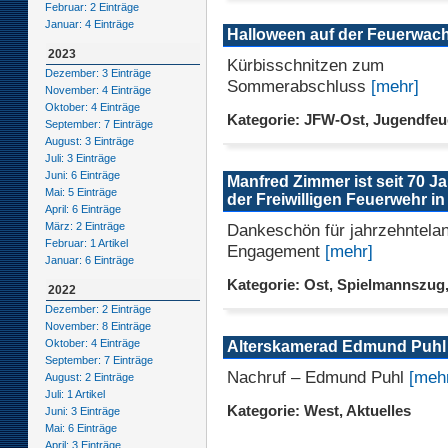
Februar: 2 Einträge
Januar: 4 Einträge
Halloween auf der Feuerwac
2023
Kürbisschnitzen zum
Dezember: 3 Einträge
Sommerabschluss
[mehr]
November: 4 Einträge
Oktober: 4 Einträge
Kategorie: JFW-Ost, Jugendfe
September: 7 Einträge
August: 3 Einträge
Juli: 3 Einträge
Juni: 6 Einträge
Manfred Zimmer ist seit 70 Ja
Mai: 5 Einträge
der Freiwilligen Feuerwehr in
April: 6 Einträge
Dankeschön für jahrzehntela
März: 2 Einträge
Februar: 1 Artikel
Engagement
[mehr]
Januar: 6 Einträge
Kategorie: Ost, Spielmannszug,
2022
Dezember: 2 Einträge
November: 8 Einträge
Oktober: 4 Einträge
Alterskamerad Edmund Puhl 
September: 7 Einträge
Nachruf – Edmund Puhl
[meh
August: 2 Einträge
Juli: 1 Artikel
Kategorie: West, Aktuelles
Juni: 3 Einträge
Mai: 6 Einträge
April: 3 Einträge