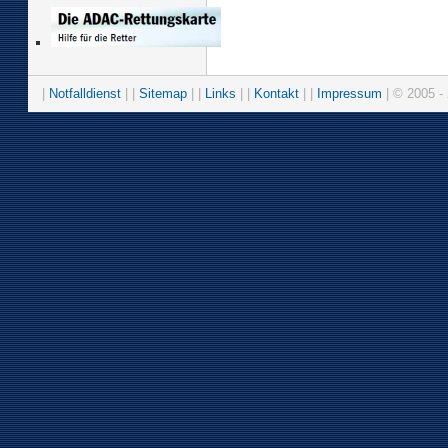
|
Notfalldienst
| |
Sitemap
| |
Links
| |
Kontakt
| |
Impressum
| © 2005 - 