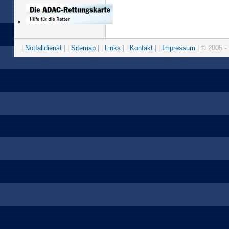
|
Notfalldienst
| |
Sitemap
| |
Links
| |
Kontakt
| |
Impressum
| © 2005 - 