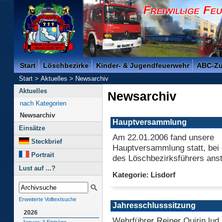
Freiwillige Feuerwehr der Kreisstadt Saarlouis -
Start
Löschbezirke
Kinder- & Jugendfeuerwehr
ABC-Z
Start
>
Aktuelles
>
Newsarchiv
Aktuelles
Newsarchiv
nach Kategorien
Newsarchiv
Hauptversammlung
Einsätze
Am 22.01.2006 fand unsere
Steckbrief
Hauptversammlung statt, bei 
Portrait
des Löschbezirksführers ans
Lust auf ...?
Kategorie: Lisdorf
Erweiterte Volltextsuche
Jahresschlusssitzung
2026
Wehrführer Reiner Quirin lud