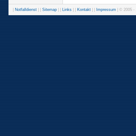
|
Notfalldienst
| |
Sitemap
| |
Links
| |
Kontakt
| |
Impressum
| © 2005 - 