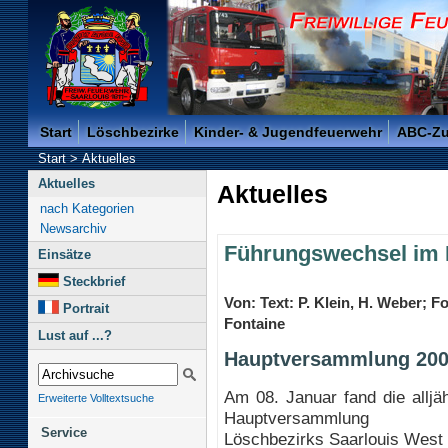
Freiwillige Feuerwehr der Kreisstadt Saarlouis -
Start
Löschbezirke
Kinder- & Jugendfeuerwehr
ABC-Z
Start
>
Aktuelles
Aktuelles
Aktuelles
nach Kategorien
Newsarchiv
Führungswechsel im 
Einsätze
Steckbrief
Von: Text: P. Klein, H. Weber; Fo
Portrait
Fontaine
Lust auf ...?
Hauptversammlung 20
Am 08. Januar fand die alljäh
Erweiterte Volltextsuche
Hauptversammlung
Service
Löschbezirks Saarlouis West s