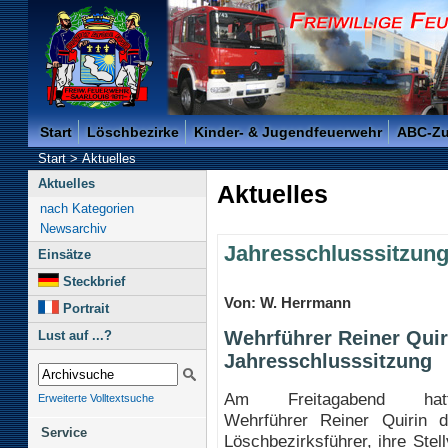
Freiwillige Feuerwehr der Kreisstadt Saarlouis -
Start
Löschbezirke
Kinder- & Jugendfeuerwehr
ABC-Z
Start
>
Aktuelles
Aktuelles
Aktuelles
nach Kategorien
Newsarchiv
Jahresschlusssitzun
Einsätze
Steckbrief
Von: W. Herrmann
Portrait
Wehrführer Reiner Quir
Lust auf ...?
Jahresschlusssitzung
Am Freitagabend hat
Erweiterte Volltextsuche
Wehrführer Reiner Quirin d
Service
Löschbezirksführer, ihre Stel