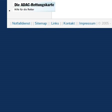
|
Notfalldienst
| |
Sitemap
| |
Links
| |
Kontakt
| |
Impressum
| © 2005 - 