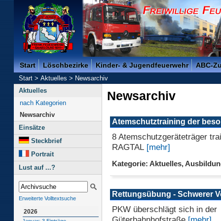
Freiwillige Feuerwehr der Kreisstadt Saarlouis -
Start
Löschbezirke
Kinder- & Jugendfeuerwehr
ABC-Z
Start
>
Aktuelles
>
Newsarchiv
Aktuelles
Newsarchiv
nach Kategorien
Newsarchiv
Atemschutztraining der beso
Einsätze
8 Atemschutzgeräteträger trai
Steckbrief
RAGTAL
[mehr]
Portrait
Kategorie: Aktuelles, Ausbildu
Lust auf ...?
Rettungsübung - Schwerer Ve
Erweiterte Volltextsuche
PKW überschlägt sich in der
2026
Güterbahnhofstraße
[mehr]