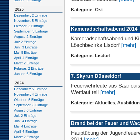
Januar: 3 Einträge
Kategorie: Ost
2025
Dezember: 2 Einträge
November: 5 Einträge
Oktober: 3 Einträge
Kameradschaftsabend 2014
September: 3 Einträge
August: 2 Einträge
Kameradschaftsabend und Ki
Juli: 2 Einträge
Löschbezirks Lisdorf
[mehr]
Juni: 3 Einträge
Mai: 5 Einträge
Kategorie: Lisdorf
April: 4 Einträge
März: 2 Einträge
Februar: 2 Einträge
Januar: 6 Einträge
7. Skyrun Düsseldorf
2024
Feuerwehrleute aus Saarlou
Dezember: 5 Einträge
Wettlauf teil
[mehr]
November: 4 Einträge
Oktober: 5 Einträge
Kategorie: Aktuelles, Ausbildu
September: 8 Einträge
August: 6 Einträge
Juli: 2 Einträge
Juni: 4 Einträge
Brand bei der Feuer und W
Mai: 4 Einträge
Hauptübung der Jugendfeuer
April: 6 Einträge
März: 2 Einträge
2014
[mehr]