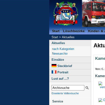
Freiwillige Feuerwehr der K
Start
Löschbezirke
Kinder- &
Start
>
Aktuelles
Aktuelles
Aktu
nach Kategorien
Newsarchiv
Kame
Einsätze
Steckbrief
Von: C. 
Portrait
Kamer
Lust auf ...?
Erweiterte Volltextsuche
Service