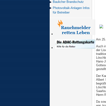
Baulicher Brand­schutz
Photovoltaik-Anlagen Infos
für Betreiber
Am 25.
Auch i
der Lis
tradi
Löschb
Hans-J
Gottesd
gestellt
Der Ka
Albert
begrüß
Löschb
Saarlo
Herrn 
Da sowo
war, ko