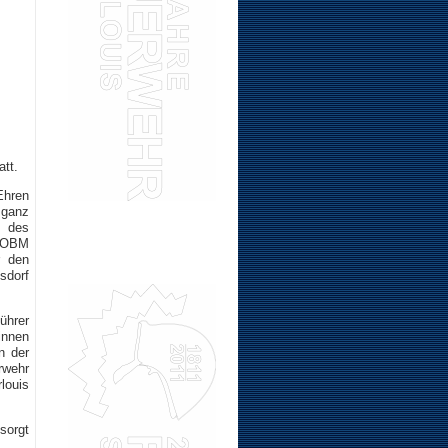
tt.
Ehren
 ganz
n des
r OBM
r den
sdorf
ührer
innen
n der
rwehr
louis
sorgt