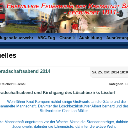
reisstadt Saarlouis - Gegründet 1811 -
 Jugendfeuerwehr
ABC-Zug
Chronik
Ausbildung
Ausrüstun
elles
radschaftsabend 2014
Sa, 25. Okt. 2014 18:3
Freichel/ C. Jenal
Kategorie: L
adschaftsabend und Kirchgang des Löschbezirks Lisdorf