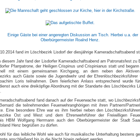
10.2014 fand im Löschbezirk Lisdorf der diesjährige Kameradschaftsabend sta
n diesem Jahr fand der Lisdorfer Kameradschaftsabend am Patronatsfest zu 
dorfer Pfarrpatrone, der Heiligen Crispinus und Crispinianus statt und begann
tionell mit einem gemeinsamen Kirchgang, an dem neben den Aktive
ezirks auch Gäste sowie die Jugendwehr und der Ehrenlöschbezirksführe
oachim Loris teilnahmen. Dem feierlichen Anlass entsprechend wurde fü
ienst auch eine dreiköpfige Abordnung mit der Standarte des Löschbezirks Li
.
meradschaftsabend fand danach auf der Feuerwache statt, wo Löschbezirksf
 Bernard die teilnehmenden Feuerwehranghörigen mit ihren Partnern/Partner
te. Eine besondere Ehre war es ihm hierbei neben den Löschbezirksführer
ezirke Ost und West und dem Ehrenwehrführer der Freiwilligen Feue
uis HBM Wolfgang Herrmann auch den Oberbürgermeister der Stadt Saar
Roland Henz begrüßen zu dürfen.
hl für das leibliche Wohl wie auch für musikalische Unterhaltung bestens ge
nnte anschließend bis in die Nacht hinein gefeiert werden.