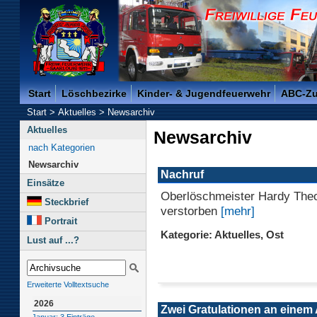
Freiwillige Feuerwehr der Kreisstadt Saarlouis -
Start
Löschbezirke
Kinder- & Jugendfeuerwehr
ABC-Z
Start
>
Aktuelles
>
Newsarchiv
Aktuelles
Newsarchiv
nach Kategorien
Newsarchiv
Nachruf
Einsätze
Oberlöschmeister Hardy The
Steckbrief
verstorben
[mehr]
Portrait
Kategorie: Aktuelles, Ost
Lust auf ...?
Erweiterte Volltextsuche
2026
Zwei Gratulationen an einem