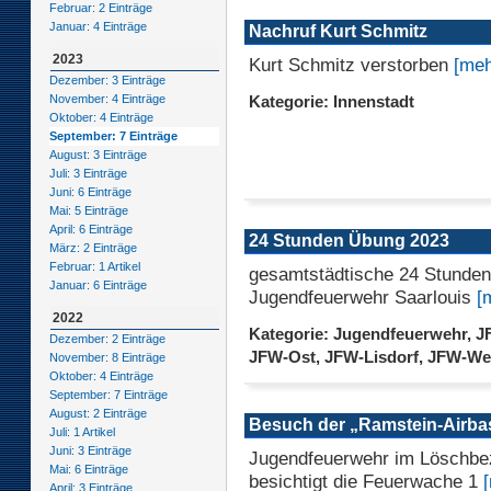
Februar: 2 Einträge
Januar: 4 Einträge
Nachruf Kurt Schmitz
2023
Kurt Schmitz verstorben
[meh
Dezember: 3 Einträge
November: 4 Einträge
Kategorie: Innenstadt
Oktober: 4 Einträge
September: 7 Einträge
August: 3 Einträge
Juli: 3 Einträge
Juni: 6 Einträge
Mai: 5 Einträge
April: 6 Einträge
24 Stunden Übung 2023
März: 2 Einträge
Februar: 1 Artikel
gesamtstädtische 24 Stunde
Januar: 6 Einträge
Jugendfeuerwehr Saarlouis
[
2022
Kategorie: Jugendfeuerwehr, J
Dezember: 2 Einträge
JFW-Ost, JFW-Lisdorf, JFW-We
November: 8 Einträge
Oktober: 4 Einträge
September: 7 Einträge
August: 2 Einträge
Besuch der „Ramstein-Airba
Juli: 1 Artikel
Juni: 3 Einträge
Jugendfeuerwehr im Löschbe
Mai: 6 Einträge
besichtigt die Feuerwache 1
April: 3 Einträge