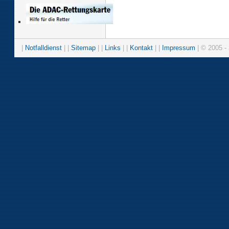
|
Notfalldienst
| |
Sitemap
| |
Links
| |
Kontakt
| |
Impressum
| © 2005 - 