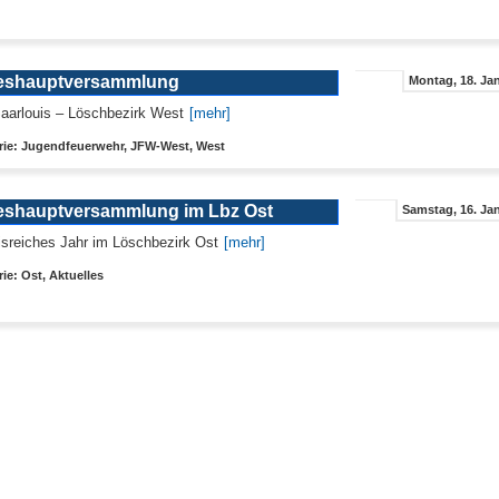
eshauptversammlung
Montag, 18. Jan
arlouis – Löschbezirk West
[mehr]
rie: Jugendfeuerwehr, JFW-West, West
eshauptversammlung im Lbz Ost
Samstag, 16. Jan
isreiches Jahr im Löschbezirk Ost
[mehr]
ie: Ost, Aktuelles