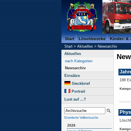
Freiwillige Feuerwehr der K
Start
Löschbezirke
Kinder- &
Start
>
Aktuelles
>
Newsarchiv
Aktuelles
New
nach Kategorien
Newsarchiv
Jahr
Einsätze
188 Ei
Steckbrief
Kategor
Portrait
Lust auf ...?
Phys
Erweiterte Volltextsuche
Löschb
2026
Kategor