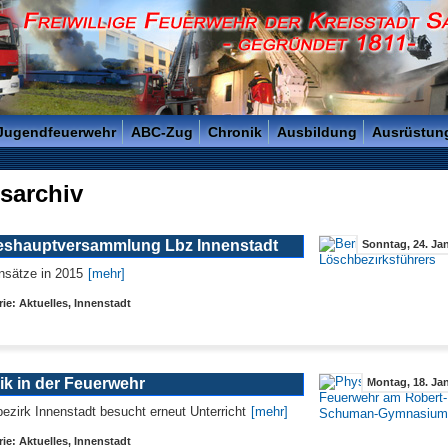
reisstadt Saarlouis - Gegründet 1811 -
 Jugendfeuerwehr
ABC-Zug
Chronik
Ausbildung
Ausrüstun
sarchiv
eshauptversammlung Lbz Innenstadt
Sonntag, 24. Jan
nsätze in 2015
[mehr]
ie: Aktuelles, Innenstadt
ik in der Feuerwehr
Montag, 18. Jan
ezirk Innenstadt besucht erneut Unterricht
[mehr]
ie: Aktuelles, Innenstadt