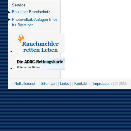
Service
Baulicher Brand­schutz
Photovoltaik-Anlagen Infos
für Betreiber
|
Notfalldienst
| |
Sitemap
| |
Links
| |
Kontakt
| |
Impressum
| © 2005 - 