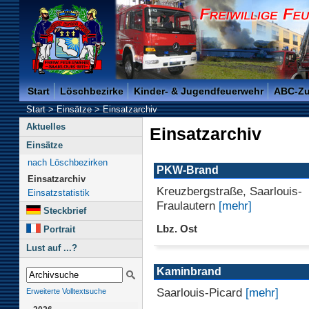
Freiwillige Feuerwehr der Kreisstadt Saarlouis -
Start
Löschbezirke
Kinder- & Jugendfeuerwehr
ABC-Z
Start
>
Einsätze
>
Einsatzarchiv
Aktuelles
Einsatzarchiv
Einsätze
nach Löschbezirken
PKW-Brand
Einsatzarchiv
Kreuzbergstraße, Saarlouis-
Einsatzstatistik
Fraulautern
[mehr]
Steckbrief
Lbz. Ost
Portrait
Lust auf ...?
Kaminbrand
Saarlouis-Picard
[mehr]
Erweiterte Volltextsuche