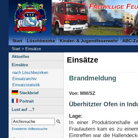
Freiwillige Feuerwehr der Kreisstadt Saarlouis -
Start
Löschbezirke
Kinder- & Jugendfeuerwehr
ABC-Z
Start
>
Einsätze
Aktuelles
Einsätze
Einsätze
nach Löschbezirken
Brandmeldung
Einsatzarchiv
Einsatzstatistik
Steckbrief
Von: MM/SZ
Portrait
Überhitzter Ofen in Ind
Lust auf ...?
Lage:
In einer Produktionshalle e
Fraulautern kam es zu einem
Erweiterte Volltextsuche
Eintreffen war die Hallendec