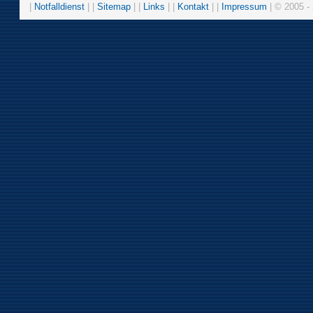
|
Notfalldienst
| |
Sitemap
| |
Links
| |
Kontakt
| |
Impressum
| © 2005 - 