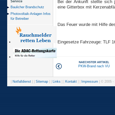
Bei der Ankunft stellte sich
Service
eine Gitterbox mit Kerzenabfä
Baulicher Brand­schutz
Photovoltaik-Anlagen Infos
für Betreiber
Das Feuer wurde mit Hilfe des
Eingesetze Fahrzeuge: TLF 16
NAECHSTER ARTIKEL
PKW-Brand nach VU
|
Notfalldienst
| |
Sitemap
| |
Links
| |
Kontakt
| |
Impressum
| © 2005 - 