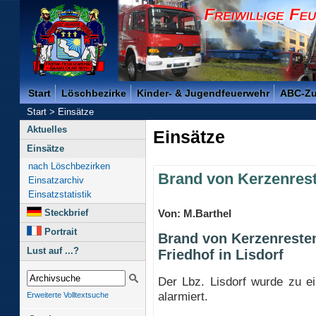
Freiwillige Feuerwehr der Kreisstadt Saarlouis -
Start
Löschbezirke
Kinder- & Jugendfeuerwehr
ABC-Z
Start
>
Einsätze
Aktuelles
Einsätze
Einsätze
nach Löschbezirken
Brand von Kerzenres
Einsatzarchiv
Einsatzstatistik
Steckbrief
Von: M.Barthel
Portrait
Brand von Kerzenresten
Lust auf ...?
Friedhof in Lisdorf
Der Lbz. Lisdorf wurde zu ei
alarmiert.
Erweiterte Volltextsuche