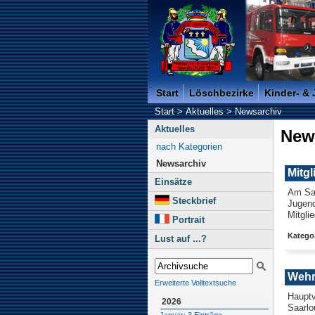
Freiwillige Feuerwehr der K
Start
Löschbezirke
Kinder- &
Start
>
Aktuelles
>
Newsarchiv
Aktuelles
New
nach Kategorien
Newsarchiv
Mitg
Einsätze
Am Sam
Steckbrief
Jugend
Mitgli
Portrait
Katego
Lust auf ...?
Wehr
Erweiterte Volltextsuche
Hauptv
2026
Saarlo