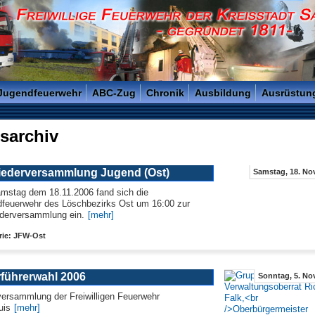
reisstadt Saarlouis - Gegründet 1811 -
 Jugendfeuerwehr
ABC-Zug
Chronik
Ausbildung
Ausrüstun
sarchiv
liederversammlung Jugend (Ost)
Samstag, 18. Nov
stag dem 18.11.2006 fand sich die
feuerwehr des Löschbezirks Ost um 16:00 zur
ederversammlung ein.
[mehr]
rie: JFW-Ost
führerwahl 2006
Sonntag, 5. Nov
ersammlung der Freiwilligen Feuerwehr
uis
[mehr]