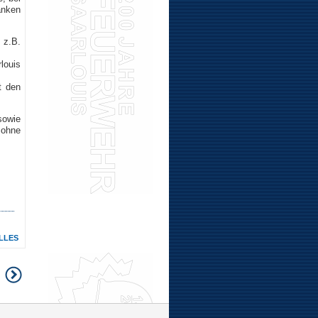
anken
 z.B.
louis
t den
sowie
 ohne
LLES