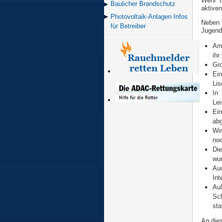
Wehr t
Baulicher Brand­schutz
aktiven
Photovoltaik-Anlagen Infos
Neben 
für Betreiber
Jugendf
Am
ihr
Gro
Ei
Lis
In
Le
Ein
abg
Wi
no
Di
wur
Au
Int
Auß
Sc
sta
An die