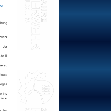
Übung
rwehr
 der
fe II
ierzu
louis
reges
e ins
lizei
, bei