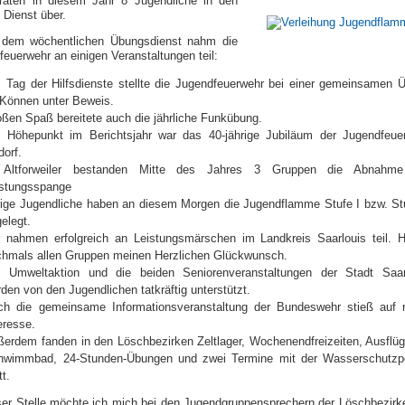
raten in diesem Jahr 8 Jugendliche in den
 Dienst über.
dem wöchentlichen Übungsdienst nahm die
euerwehr an einigen Veranstaltungen teil:
 Tag der Hilfsdienste stellte die Jugendfeuerwehr bei einer gemeinsamen 
 Können unter Beweis.
ßen Spaß bereitete auch die jährliche Funkübung.
n Höhepunkt im Berichtsjahr war das 40-jährige Jubiläum der Jugendfeue
dorf.
 Altforweiler bestanden Mitte des Jahres 3 Gruppen die Abnahme
istungsspange
ige Jugendliche haben an diesem Morgen die Jugendflamme Stufe I bzw. Stu
elegt.
r nahmen erfolgreich an Leistungsmärschen im Landkreis Saarlouis teil. H
chmals allen Gruppen meinen Herzlichen Glückwunsch.
e Umweltaktion und die beiden Seniorenveranstaltungen der Stadt Saar
den von den Jugendlichen tatkräftig unterstützt.
ch die gemeinsame Informationsveranstaltung der Bundeswehr stieß auf 
eresse.
erdem fanden in den Löschbezirken Zeltlager, Wochenendfreizeiten, Ausflüg
hwimmbad, 24-Stunden-Übungen und zwei Termine mit der Wasserschutzpo
tt.
ser Stelle möchte ich mich bei den Jugendgruppensprechern der Löschbezirke