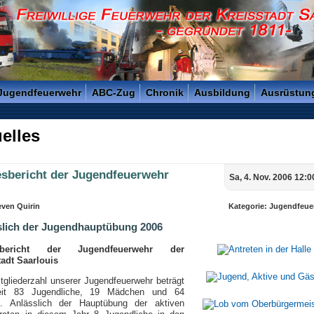
reisstadt Saarlouis - Gegründet 1811 -
 Jugendfeuerwehr
ABC-Zug
Chronik
Ausbildung
Ausrüstun
elles
esbericht der Jugendfeuerwehr
Sa, 4. Nov. 2006 12:0
even Quirin
Kategorie: Jugendfeue
slich der Jugendhauptübung 2006
sbericht der Jugendfeuerwehr der
tadt Saarlouis
tgliederzahl unserer Jugendfeuerwehr beträgt
eit 83 Jugendliche, 19 Mädchen und 64
. Anlässlich der Hauptübung der aktiven