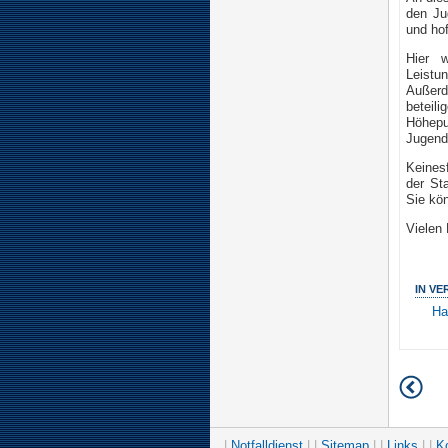
den Ju
und ho
Hier w
Leistu
Außerd
beteili
Höhepu
Jugend
Keines
der St
Sie kön
Vielen
IN V
Ha
|
Notfalldienst
| |
Sitemap
| |
Links
| |
K