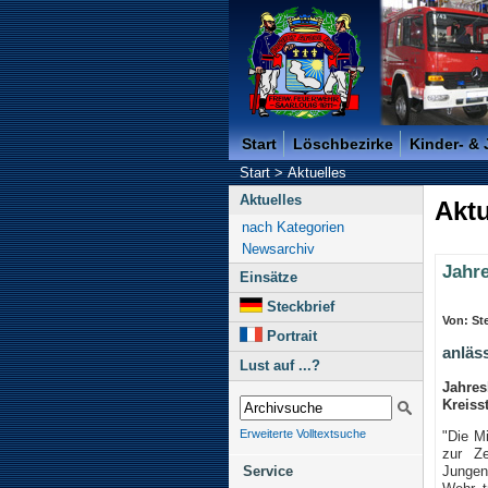
Freiwillige Feuerwehr der K
Start
Löschbezirke
Kinder- &
Start
>
Aktuelles
Aktuelles
Aktu
nach Kategorien
Newsarchiv
Jahr
Einsätze
Steckbrief
Von: St
Portrait
anläs
Lust auf ...?
Jahre
Kreiss
Erweiterte Volltextsuche
"Die Mi
zur Z
Jungen
Service