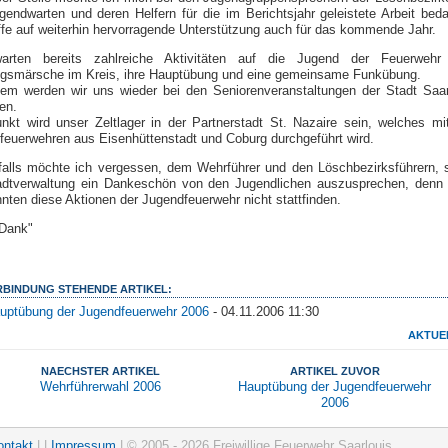
gendwarten und deren Helfern für die im Berichtsjahr geleistete Arbeit bed
ffe auf weiterhin hervorragende Unterstützung auch für das kommende Jahr.
arten bereits zahlreiche Aktivitäten auf die Jugend der Feuerwehr
ngsmärsche im Kreis, ihre Hauptübung und eine gemeinsame Funkübung.
em werden wir uns wieder bei den Seniorenveranstaltungen der Stadt Saar
gen.
nkt wird unser Zeltlager in der Partnerstadt St. Nazaire sein, welches mi
feuerwehren aus Eisenhüttenstadt und Coburg durchgeführt wird.
falls möchte ich vergessen, dem Wehrführer und den Löschbezirksführern, 
adtverwaltung ein Dankeschön von den Jugendlichen auszusprechen, denn
nten diese Aktionen der Jugendfeuerwehr nicht stattfinden.
 Dank"
ERBINDUNG STEHENDE ARTIKEL:
uptübung der Jugendfeuerwehr 2006
- 04.11.2006 11:30
AKTUE
NAECHSTER ARTIKEL
ARTIKEL ZUVOR
Wehrführerwahl 2006
Hauptübung der Jugendfeuerwehr
2006
ontakt
| |
Impressum
| © 2005 - 2026 Freiwillige Feuerwehr Saarlouis