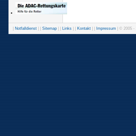
|
Notfalldienst
| |
Sitemap
| |
Links
| |
Kontakt
| |
Impressum
| © 2005 - 