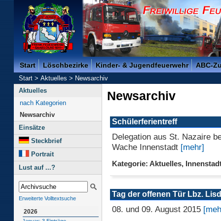
Freiwillige Feuerwehr der Kreisstadt Saarlouis -
Start
Löschbezirke
Kinder- & Jugendfeuerwehr
ABC-Z
Start
>
Aktuelles
>
Newsarchiv
Aktuelles
Newsarchiv
nach Kategorien
Newsarchiv
Schülerferientreff
Einsätze
Delegation aus St. Nazaire b
Steckbrief
Wache Innenstadt
[mehr]
Portrait
Kategorie: Aktuelles, Innenstad
Lust auf ...?
Tag der offenen Tür Lbz. Lisd
Erweiterte Volltextsuche
08. und 09. August 2015
[meh
2026