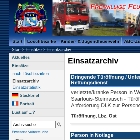
Freiwillige Feuerwehr der Kreisstadt Saarlouis -
Start
Löschbezirke
Kinder- & Jugendfeuerwehr
ABC-Z
Start
>
Einsätze
>
Einsatzarchiv
Aktuelles
Einsatzarchiv
Einsätze
nach Löschbezirken
Dringende Türöffnung / Unte
Einsatzarchiv
Rettungsdienst
Einsatzstatistik
verletzte/kranke Person in W
Steckbrief
Saarlouis-Steinrausch - Türö
Portrait
Anforderung DLK zur Persone
Lust auf ...?
Türöffnung, Lbz. Ost
Erweiterte Volltextsuche
Person in Notlage