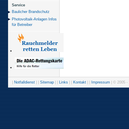
Service
Baulicher Brand­schutz
Photovoltaik-Anlagen Infos
für Betreiber
|
Notfalldienst
| |
Sitemap
| |
Links
| |
Kontakt
| |
Impressum
| © 2005 - 