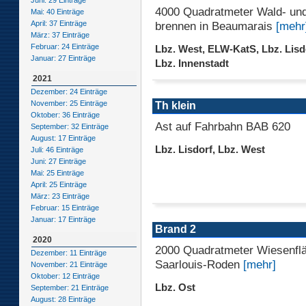
Juni: 29 Einträge
4000 Quadratmeter Wald- un
Mai: 40 Einträge
brennen in Beaumarais
[mehr
April: 37 Einträge
März: 37 Einträge
Februar: 24 Einträge
Lbz. West, ELW-KatS, Lbz. Lisdo
Januar: 27 Einträge
Lbz. Innenstadt
2021
Dezember: 24 Einträge
November: 25 Einträge
Th klein
Oktober: 36 Einträge
Ast auf Fahrbahn BAB 620
September: 32 Einträge
August: 17 Einträge
Lbz. Lisdorf, Lbz. West
Juli: 46 Einträge
Juni: 27 Einträge
Mai: 25 Einträge
April: 25 Einträge
März: 23 Einträge
Februar: 15 Einträge
Januar: 17 Einträge
Brand 2
2020
2000 Quadratmeter Wiesenflä
Dezember: 11 Einträge
Saarlouis-Roden
[mehr]
November: 21 Einträge
Oktober: 12 Einträge
Lbz. Ost
September: 21 Einträge
August: 28 Einträge