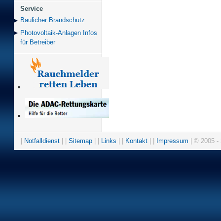
Service
Baulicher Brand­schutz
Photovoltaik-Anlagen Infos
für Betreiber
|
Notfalldienst
| |
Sitemap
| |
Links
| |
Kontakt
| |
Impressum
| © 2005 - 