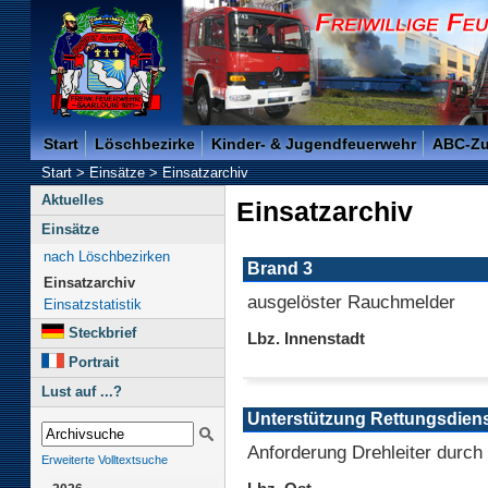
Freiwillige Feuerwehr der Kreisstadt Saarlouis -
Start
Löschbezirke
Kinder- & Jugendfeuerwehr
ABC-Z
Start
>
Einsätze
>
Einsatzarchiv
Aktuelles
Einsatzarchiv
Einsätze
nach Löschbezirken
Brand 3
Einsatzarchiv
ausgelöster Rauchmelder
Einsatzstatistik
Steckbrief
Lbz. Innenstadt
Portrait
Lust auf ...?
Unterstützung Rettungsdien
Anforderung Drehleiter durch
Erweiterte Volltextsuche