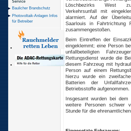
Service
Löschbezirks West z
Baulicher Brand­schutz
Verkehrsunfall mit eingek
Photovoltaik-Anlagen Infos
alarmiert. Auf der Überle
für Betreiber
Saarlouis in Fahrtrichtun
zusammengestoßen.
Beim Eintreffen der Einsat
eingeklemmt; eine Person bef
unfallbeteiligten Fahrz
Rettungsdienst wurde die Bei
diesem Fahrzeug mit hydraul
Person auf einem Rettungsb
hierzu wurde ein zweifache
Batterien der Unfallfahr
Betriebsstoffe aufgenommen.
Insgesamt wurden bei dem U
weitere Personen schwer v
Stunde für die ehrenamtlichen
Eingesetzte Fahrzeuge: