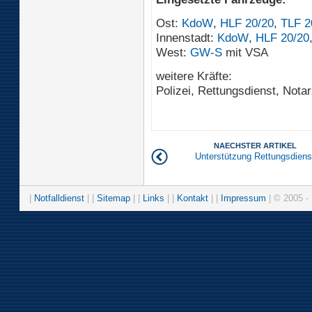
Ost:
KdoW
,
HLF 20/20
,
TLF 2
Innenstadt:
KdoW
,
HLF 20/20
West:
GW-S
mit VSA
weitere Kräfte:
Polizei, Rettungsdienst, Notar
NAECHSTER ARTIKEL
Unterstützung Rettungsdiens
|
Notfalldienst
| |
Sitemap
| |
Links
| |
Kontakt
| |
Impressum
| © 2005 - 