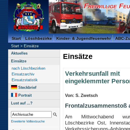
Freiwillige Feuerwehr der Kreisstadt Saarlouis -
Start
Löschbezirke
Kinder- & Jugendfeuerwehr
ABC-Z
Start
>
Einsätze
Aktuelles
Einsätze
Einsätze
nach Löschbezirken
Verkehrsunfall mit
Einsatzarchiv
eingeklemmter Perso
Einsatzstatistik
Steckbrief
Von: S. Zwetsch
Portrait
Lust auf ...?
Frontalzusammenstoß a
Am Mittwochabend wu
Erweiterte Volltextsuche
Löschbezirke Ost, Innensta
Verkehrssicherungs-Anh