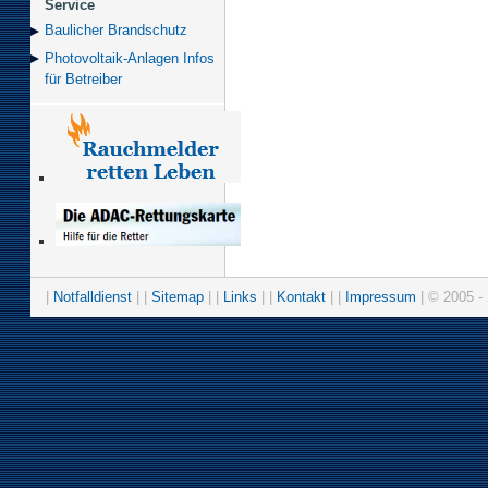
Service
Baulicher Brand­schutz
Photovoltaik-Anlagen Infos
für Betreiber
|
Notfalldienst
| |
Sitemap
| |
Links
| |
Kontakt
| |
Impressum
| © 2005 - 