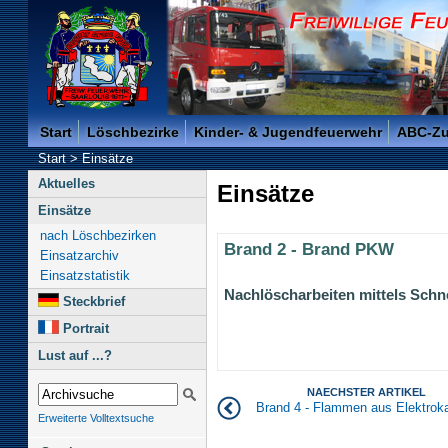
Freiwillige Feuerwehr der Kreisstadt Saarlouis -
Start
Löschbezirke
Kinder- & Jugendfeuerwehr
ABC-Z
Start
>
Einsätze
Aktuelles
Einsätze
Einsätze
nach Löschbezirken
Brand 2 - Brand PKW
Einsatzarchiv
Einsatzstatistik
Nachlöscharbeiten mittels Schne
Steckbrief
Portrait
Lust auf ...?
NAECHSTER ARTIKEL
Brand 4 - Flammen aus Elektrok
Erweiterte Volltextsuche