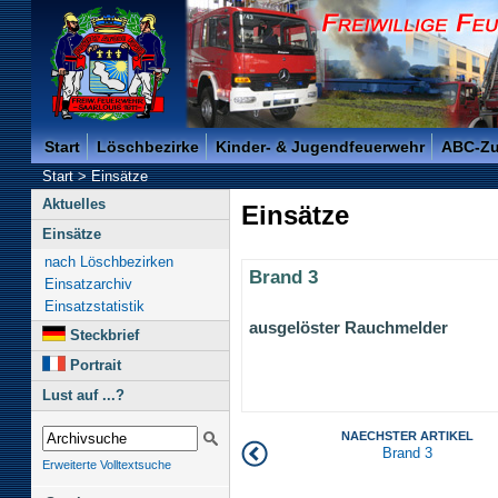
Freiwillige Feuerwehr der Kreisstadt Saarlouis -
Start
Löschbezirke
Kinder- & Jugendfeuerwehr
ABC-Z
Start
>
Einsätze
Aktuelles
Einsätze
Einsätze
nach Löschbezirken
Brand 3
Einsatzarchiv
Einsatzstatistik
ausgelöster Rauchmelder
Steckbrief
Portrait
Lust auf ...?
NAECHSTER ARTIKEL
Brand 3
Erweiterte Volltextsuche