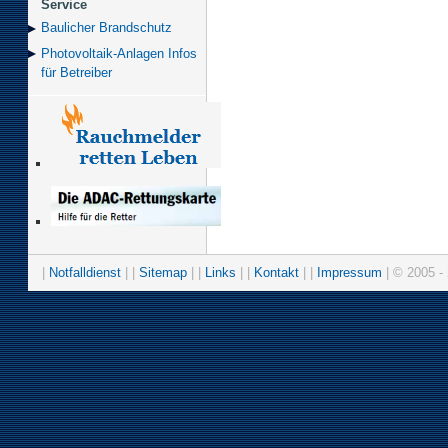
Service
Baulicher Brand­schutz
Photovoltaik-Anlagen Infos
für Betreiber
|
Notfalldienst
| |
Sitemap
| |
Links
| |
Kontakt
| |
Impressum
| © 2005 - 