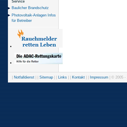
Service
Baulicher Brand­schutz
Photovoltaik-Anlagen Infos
für Betreiber
|
Notfalldienst
| |
Sitemap
| |
Links
| |
Kontakt
| |
Impressum
| © 2005 - 