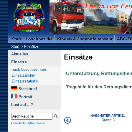
Freiwillige Feuerwehr der Kreisstadt Saarlouis -
Start
Löschbezirke
Kinder- & Jugendfeuerwehr
ABC-Z
Start
>
Einsätze
Aktuelles
Einsätze
Einsätze
nach Löschbezirken
Unterstützung Rettungsdien
Einsatzarchiv
Einsatzstatistik
Tragehilfe für den Rettungsdien
Steckbrief
Portrait
Lust auf ...?
NAECHSTER ARTIKEL
Brand 3
Erweiterte Volltextsuche