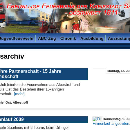
reisstadt Saarlouis - Gegründet 1811 -
 Jugendfeuerwehr
ABC-Zug
Chronik
Ausbildung
Ausrüstun
sarchiv
hre Partnerschaft - 15 Jahre
Montag, 13. Ju
ndschaft
Juli feierten die Feuerwehren aus Albestroff und
uis Ost das Bestehen ihrer 15-jährigen
rschaft.
[mehr]
ie: Ost, Albestroff
enlauf 2009
Donnerstag, 9. Ju
ehr Saarlouis mit 8 Teams beim Dillinger