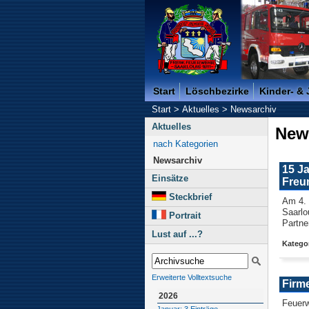
Freiwillige Feuerwehr der K
Start
Löschbezirke
Kinder- &
Start
>
Aktuelles
>
Newsarchiv
Aktuelles
New
nach Kategorien
Newsarchiv
15 Ja
Einsätze
Freu
Steckbrief
Am 4. 
Saarlo
Portrait
Partne
Lust auf ...?
Kategor
Erweiterte Volltextsuche
Firm
2026
Feuerw