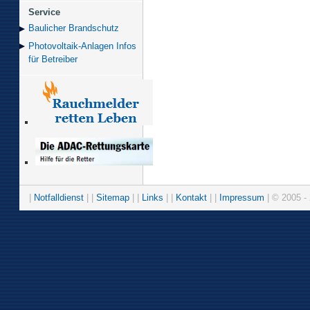
Service
Baulicher Brand­schutz
Photovoltaik-Anlagen Infos
für Betreiber
|
Notfalldienst
| |
Sitemap
| |
Links
| |
Kontakt
| |
Impressum
| © 2005 - 