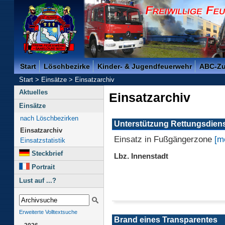
Freiwillige Feuerwehr der Kreisstadt Saarlouis -
Start
Löschbezirke
Kinder- & Jugendfeuerwehr
ABC-Z
Start
>
Einsätze
>
Einsatzarchiv
Aktuelles
Einsatzarchiv
Einsätze
nach Löschbezirken
Unterstützung Rettungsdien
Einsatzarchiv
Einsatz in Fußgängerzone
[m
Einsatzstatistik
Steckbrief
Lbz. Innenstadt
Portrait
Lust auf ...?
Erweiterte Volltextsuche
Brand eines Transparentes